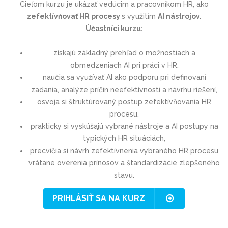
Cieľom kurzu je ukázať vedúcim a pracovníkom HR, ako
zefektívňovať HR procesy
s využitím
AI nástrojov.
Účastníci kurzu:
získajú základný prehľad o možnostiach a
obmedzeniach AI pri práci v HR,
naučia sa využívať AI ako podporu pri definovaní
zadania, analýze príčin neefektívnosti a návrhu riešení,
osvoja si štruktúrovaný postup zefektívňovania HR
procesu,
prakticky si vyskúšajú vybrané nástroje a AI postupy na
typických HR situáciách,
precvičia si návrh zefektívnenia vybraného HR procesu
vrátane overenia prínosov a štandardizácie zlepšeného
stavu.
PRIHLÁSIŤ SA NA KURZ