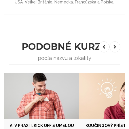
USA, Veľkej Británie, Nemecka, Francúzska a Poľska.
PODOBNÉ KURZY
podľa názvu a lokality
AI V PRAXI I: KICK OFF S UMELOU
KOUČINGOVÝ PRÍSTUP