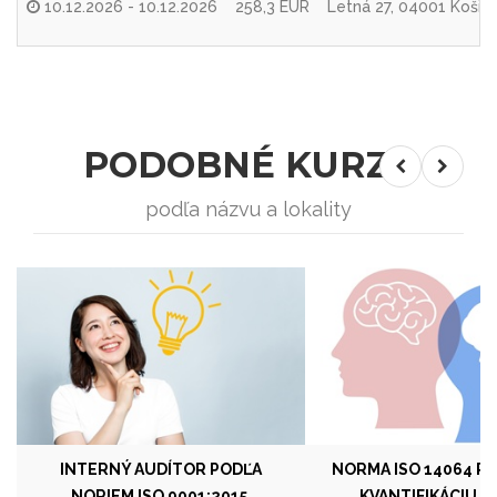
10.12.2026 - 10.12.2026
258,3 EUR
Letná 27, 04001 Košic
PODOBNÉ KURZY
podľa názvu a lokality
INTERNÝ AUDÍTOR PODĽA
NORMA ISO 14064 P
NORIEM ISO 9001:2015,
KVANTIFIKÁCIU EM