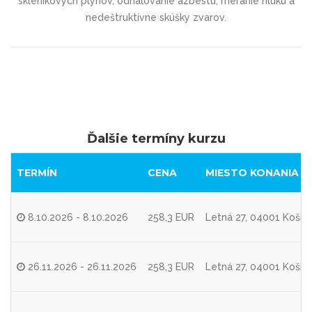
skleníkových plynov, odhaľovanie azbestu, meranie hluku a
nedeštruktívne skúšky zvarov.
Ďalšie termíny kurzu
TERMÍN
CENA
MIESTO KONANIA
8.10.2026 - 8.10.2026
258,3 EUR
Letná 27, 04001 Košic
26.11.2026 - 26.11.2026
258,3 EUR
Letná 27, 04001 Košic