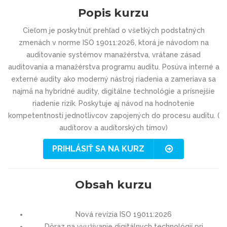
Popis kurzu
Cieľom je poskytnúť prehľad o všetkých podstatných
zmenách v norme ISO 19011:2026, ktorá je návodom na
auditovanie systémov manažérstva, vrátane zásad
auditovania a manažérstva programu auditu. Posúva interné a
externé audity ako moderný nástroj riadenia a zameriava sa
najmä na hybridné audity, digitálne technológie a prísnejšie
riadenie rizík. Poskytuje aj návod na hodnotenie
kompetentnosti jednotlivcov zapojených do procesu auditu. (
audítorov a audítorských tímov)
PRIHLÁSIŤ SA NA KURZ
Obsah kurzu
Nová revízia ISO 19011:2026
Dôraz na využívanie digitálnych technológií pri