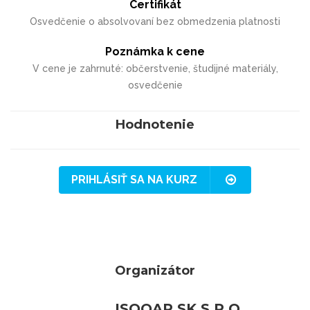
Certifikát
Osvedčenie o absolvovaní bez obmedzenia platnosti
Poznámka k cene
V cene je zahrnuté: občerstvenie, študijné materiály,
osvedčenie
Hodnotenie
PRIHLÁSIŤ SA NA KURZ
Organizátor
ISOQAR SK S.R.O.