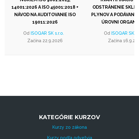
14001:2026 A ISO 45001:2018 +
ODSTRÁNENIE SKLE
NÁVOD NA AUDITOVANIE ISO
PLYNOV A PODÁVANIE
19011:2026
ÚROVNI ORGANI
Od
ISOQAR SK s.r.o.
Od
ISOQAR SK s.r
Začína 22.9.2026
Začína 16.9.20
KATEGÓRIE KURZOV
Kurzy zo zákona
Kurzy podľa odvetvia