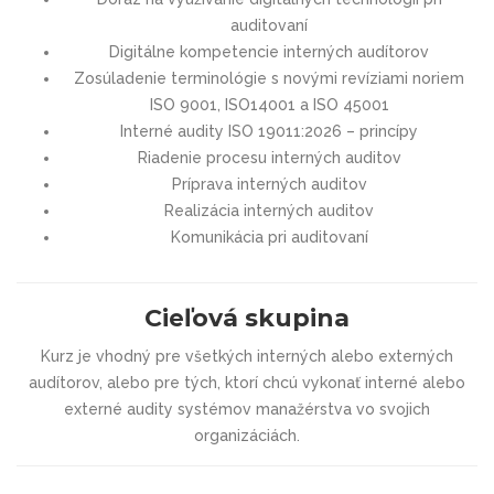
auditovaní
Digitálne kompetencie interných audítorov
Zosúladenie terminológie s novými revíziami noriem
ISO 9001, ISO14001 a ISO 45001
Interné audity ISO 19011:2026 – princípy
Riadenie procesu interných auditov
Príprava interných auditov
Realizácia interných auditov
Komunikácia pri auditovaní
Cieľová skupina
Kurz je vhodný pre všetkých interných alebo externých
audítorov, alebo pre tých, ktorí chcú vykonať interné alebo
externé audity systémov manažérstva vo svojich
organizáciách.