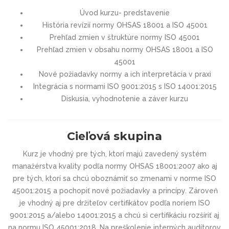
Úvod kurzu- predstavenie
História revízií normy OHSAS 18001 a ISO 45001
Prehľad zmien v štruktúre normy ISO 45001
Prehľad zmien v obsahu normy OHSAS 18001 a ISO
45001
Nové požiadavky normy a ich interpretácia v praxi
Integrácia s normami ISO 9001:2015 s ISO 14001:2015
Diskusia, vyhodnotenie a záver kurzu
Cieľová skupina
Kurz je vhodný pre tých, ktorí majú zavedený systém
manažérstva kvality podľa normy OHSAS 18001:2007 ako aj
pre tých, ktorí sa chcú oboznámiť so zmenami v norme ISO
45001:2015 a pochopiť nové požiadavky a princípy. Zároveň
je vhodný aj pre držiteľov certifikátov podľa noriem ISO
9001:2015 a/alebo 14001:2015 a chcú si certifikáciu rozšíriť aj
na normu ISO 45001:2018. Na preškolenie interných audítorov