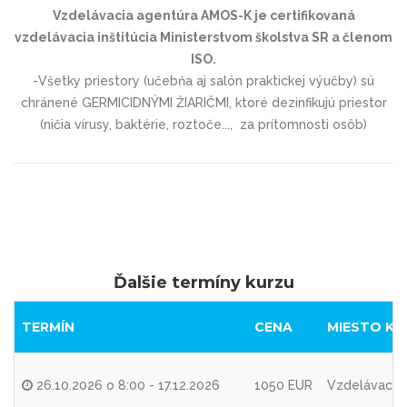
Vzdelávacia agentúra AMOS-K je certifikovaná
vzdelávacia inštitúcia Ministerstvom školstva SR a členom
ISO.
-Všetky priestory (učebňa aj salón praktickej výučby) sú
chránené GERMICIDNÝMI ŽIARIČMI, ktoré dezinfikujú priestor
(ničia vírusy, baktérie, roztoče..., za prítomnosti osôb)
Ďalšie termíny kurzu
TERMÍN
CENA
MIESTO KO
26.10.2026 o 8:00 - 17.12.2026
1050 EUR
Vzdelávacia 