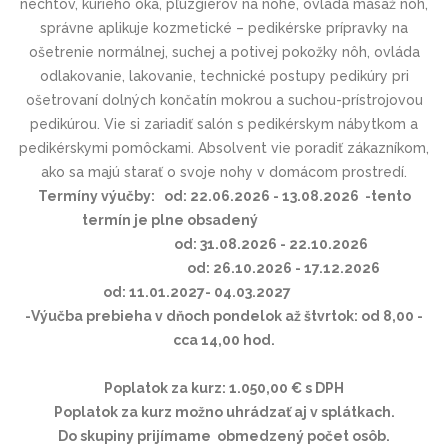
nechtov, kurieho oka, pľuzgierov na nohe, ovláda masáž nôh,
správne aplikuje kozmetické – pedikérske prípravky na
ošetrenie normálnej, suchej a potivej pokožky nôh, ovláda
odlakovanie, lakovanie, technické postupy pedikúry pri
ošetrovaní dolných končatín mokrou a suchou-prístrojovou
pedikúrou. Vie si zariadiť salón s pedikérskym nábytkom a
pedikérskymi pomôckami. Absolvent vie poradiť zákazníkom,
ako sa majú starať o svoje nohy v domácom prostredí.
Termíny výučby: od: 22.06.2026 - 13.08.2026 -tento
termín je plne obsadený
od: 31.08.2026 - 22.10.2026
od: 26.10.2026 - 17.12.2026
od: 11.01.2027- 04.03.2027
-Výučba prebieha v dňoch pondelok až štvrtok: od 8,00 -
cca 14,00 hod.
Poplatok za kurz: 1.050,00 € s DPH
Poplatok za kurz možno uhrádzať aj v splátkach.
Do skupiny prijímame obmedzený počet osôb.