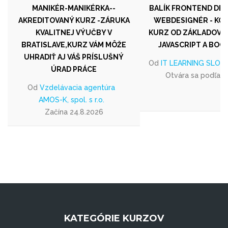
MANIKÉR-MANIKÉRKA--
BALÍK FRONTEND DE
AKREDITOVANÝ KURZ -ZÁRUKA
WEBDESIGNÉR - KO
KVALITNEJ VÝUČBY V
KURZ OD ZÁKLADOV H
BRATISLAVE,KURZ VÁM MÔŽE
JAVASCRIPT A BOO
UHRADIŤ AJ VÁŠ PRÍSLUŠNÝ
Od
IT LEARNING SLOVAKI
ÚRAD PRÁCE
Otvára sa podľa 
Od
Vzdelávacia agentúra
AMOS-K, spol. s r.o.
Začína 24.8.2026
KATEGÓRIE KURZOV