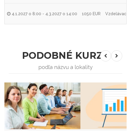
4.1.2027 o 8:00 - 4.3.2027 o 14:00
1050 EUR
Vzdelávacia 
PODOBNÉ KURZY
podľa názvu a lokality