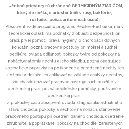
- Učebné priestory sú chránené GERMICIDNÝM ŽIARIČOM,
ktorý dezinfikuje priestor (ničí vírusy, baktérie,
roztoče...počas prítomnosti osôb)
Absolvent vzdelávacieho programu Pedikér-Pedikérka, má v
teoretickej oblasti má poznatky z oblasti bezpečnosti pri
práci, prvej pomoci, práva, hygieny, o chorobách dolných
končatín, pozná pracovné postupy pri mokrej a suchej
pedikúre, ovláda odlišnosti pokožky tváre od pokožky na
nohách,anatómiu nechtu a jeho skladbu, pozná ošetrujúce
kozmetické prípravky na poškodené a prirodzené nechty, ich
zloženie a dokáže ich aplikovať na základe analýzy nechtov,
vie charakterizovať pracovné nástroje a ich použitie v
pedikérskej praxi, pozná pedikérske pomôcky, používané v
pedikérskej pra­xi.
Z praktickej časti absolvent ovláda: diagnostiku aktuálneho
stavu chodidla, pokožky a nechtov na nohách, stanovenie
pracovného postupu pri ošetrení daného chodidla, ošetrenie
zhrubnutej a popraskanej pokožky na chodidle, zarastených