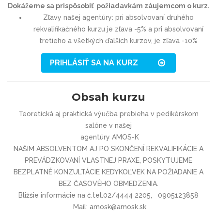
Dokážeme sa prispôsobiť požiadavkám záujemcom o kurz.
Zľavy našej agentúry: pri absolvovaní druhého
rekvalifikačného kurzu je zľava -5% a pri absolvovaní
tretieho a všetkých ďalších kurzov, je zľava -10%
PRIHLÁSIŤ SA NA KURZ
Obsah kurzu
Teoretická aj praktická výučba prebieha v pedikérskom
salóne v našej
agentúry AMOS-K
NAŠIM ABSOLVENTOM AJ PO SKONČENÍ REKVALIFIKÁCIE A
PREVÁDZKOVANÍ VLASTNEJ PRAXE, POSKYTUJEME
BEZPLATNÉ KONZULTÁCIE KEDYKOĽVEK NA POŽIADANIE A
BEZ ČASOVÉHO OBMEDZENIA.
Bližšie informácie na č.tel.02/4444 2205, 0905123858
Mail: amosk@amosk.sk