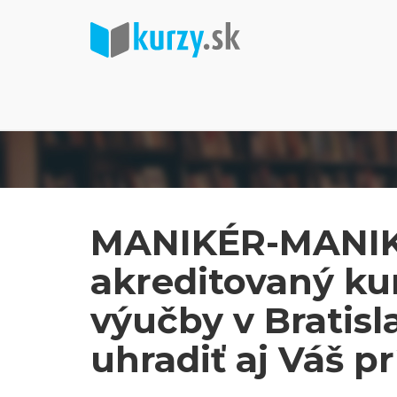
MANIKÉR-MANIK
akreditovaný kur
výučby v Bratis
uhradiť aj Váš p