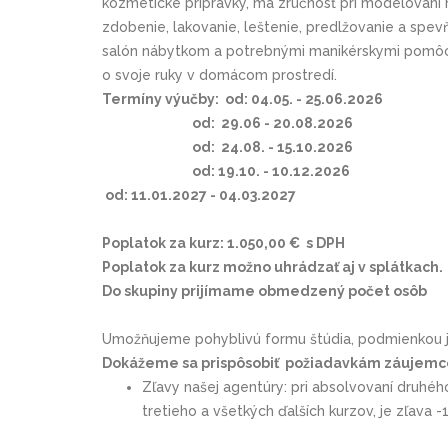
kozmetické prípravky, má zručnosť pri modelovaní 
zdobenie, lakovanie, leštenie, predlžovanie a spevň
salón nábytkom a potrebnými manikérskymi pomôcka
o svoje ruky v domácom prostredí.
Termíny výučby: od: 04.05. - 25.06.2
od: 29.06 - 20.08.2026
od: 24.08. - 15.10.2026
od: 19.10. - 10.12.2026
od: 11.01.2027 - 04.03.2027
Poplatok za kurz: 1.050,00 € s DPH
Poplatok za kurz možno uhrádzať aj v splátkach.
Do skupiny prijímame obmedzený počet osôb
Umožňujeme pohyblivú formu štúdia, podmienkou je
Dokážeme sa prispôsobiť požiadavkám záujemc
Zľavy našej agentúry: pri absolvovaní druhého
tretieho a všetkých ďalších kurzov, je zľava 