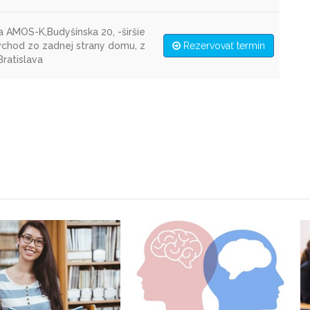
 AMOS-K,Budyšínska 20, -širšie
(vchod zo zadnej strany domu, z
Rezervovať termín
Bratislava