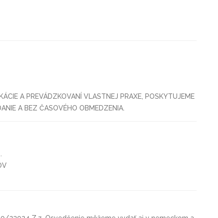
KÁCIE A PREVÁDZKOVANÍ VLASTNEJ PRAXE, POSKYTUJEME
DANIE A BEZ ČASOVÉHO OBMEDZENIA.
.
OV
90/23024 Z.z. Osvedčenie môžeme vydať aj v nemeckom a