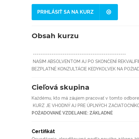
PRIHLÁSIŤ SA NA KURZ
Obsah kurzu
--------------------------------------------------
NAŠIM ABSOLVENTOM AJ PO SKONČENÍ REKVALIFI
BEZPLATNÉ KONZULTÁCIE KEDYKOĽVEK NA POŽIA
Cieľová skupina
Každému, kto má záujem pracovať v tomto odbore
KURZ JE VHODNÝ AJ PRE ÚPLNÝCH ZAČIATOČNÍK
POŽADOVANÉ VZDELANIE: ZÁKLADNÉ
Certifikát
Osvedčenie-akreditované podľa nového zákona 2