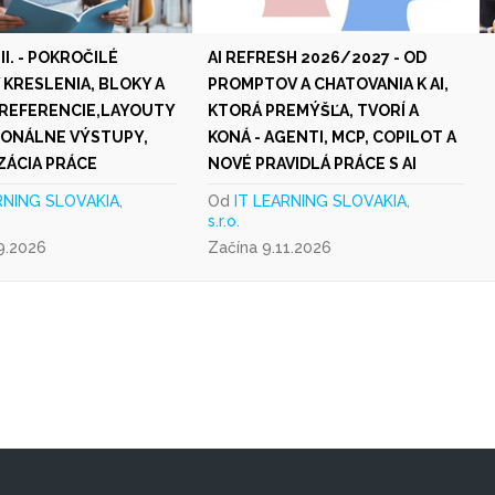
I. - POKROČILÉ
AI REFRESH 2026/2027 - OD
 KRESLENIA, BLOKY A
PROMPTOV A CHATOVANIA K AI,
REFERENCIE,LAYOUTY
KTORÁ PREMÝŠĽA, TVORÍ A
IONÁLNE VÝSTUPY,
KONÁ - AGENTI, MCP, COPILOT A
ZÁCIA PRÁCE
NOVÉ PRAVIDLÁ PRÁCE S AI
RNING SLOVAKIA,
Od
IT LEARNING SLOVAKIA,
s.r.o.
9.2026
Začína 9.11.2026