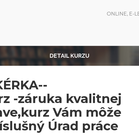
ONLINE, E-
DETAIL KURZU
ÉRKA--
z -záruka kvalitnej
lave,kurz Vám môže
ríslušný Úrad práce