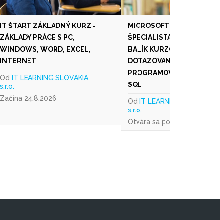
IT ŠTART ZÁKLADNÝ KURZ -
MICROSOFT SQL SERVER
ZÁKLADY PRÁCE S PC,
ŠPECIALISTA - KOMPLEXN
WINDOWS, WORD, EXCEL,
BALÍK KURZOV: POKROČIL
INTERNET
DOTAZOVANIE, ANALÝZA D
PROGRAMOVANIE V TRAN
Od
IT LEARNING SLOVAKIA,
SQL
s.r.o.
Začína 24.8.2026
Od
IT LEARNING SLOVAKIA,
s.r.o.
Otvára sa podľa záujmu