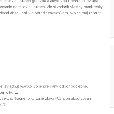
nechtov na rukách gélovou a akrylovou technikou, ovláda
ovanie nechtov na rukách. Vie si zariadiť vlastný manikérsky
mi Absolvent vie poradiť zákazníkom, ako sa majú starať
026
, zvládnuť všetko, čo je pre daný odbor potrebné.
om o kurz.
 rekvalifikačného kurzu je zľava -5% a pri absolvovaní
-10%