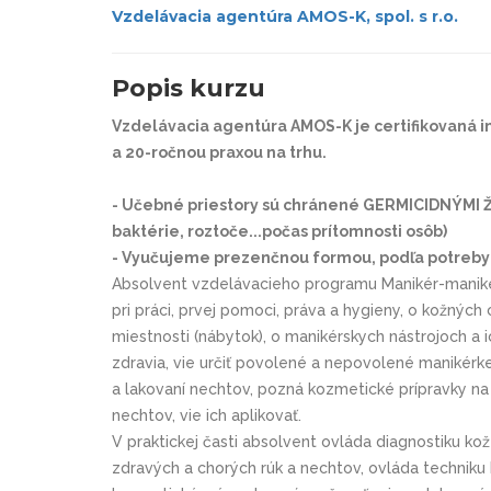
Vzdelávacia agentúra AMOS-K, spol. s r.o.
Popis kurzu
Vzdelávacia agentúra AMOS-K je certifikovaná inš
a 20-ročnou praxou na trhu.
- Učebné priestory sú chránené GERMICIDNÝMI ŽIAR
baktérie, roztoče...počas prítomnosti osôb)
- Vyučujeme prezenčnou formou, podľa potreby 
Absolvent vzdelávacieho programu Manikér-manikér
pri práci, prvej pomoci, práva a hygieny, o kožnýc
miestnosti (nábytok), o manikérskych nástrojoch a i
zdravia, vie určiť povolené a nepovolené manikérk
a lakovaní nechtov, pozná kozmetické prípravky n
nechtov, vie ich aplikovať.
V praktickej časti absolvent ovláda diagnostiku ko
zdravých a chorých rúk a nechtov, ovláda techniku k