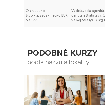
4.1.2027 o
Vzdelávacia agentúra
8:00 - 4.3.2027
1050 EUR
centrum Bratislavy, 
o 14:00
veľkej terasy),83103 
PODOBNÉ KURZY
podľa názvu a lokality