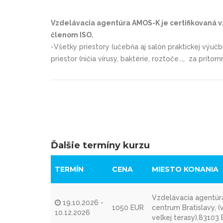
Vzdelávacia agentúra AMOS-K je certifikovaná vz
členom ISO.
-Všetky priestory (učebňa aj salón praktickej výuč
priestor (ničia vírusy, baktérie, roztoče..., za príto
Ďalšie termíny kurzu
TERMÍN
CENA
MIESTO KONANIA
Vzdelávacia agentúra
19.10.2026 -
1050 EUR
centrum Bratislavy, 
10.12.2026
veľkej terasy),83103 