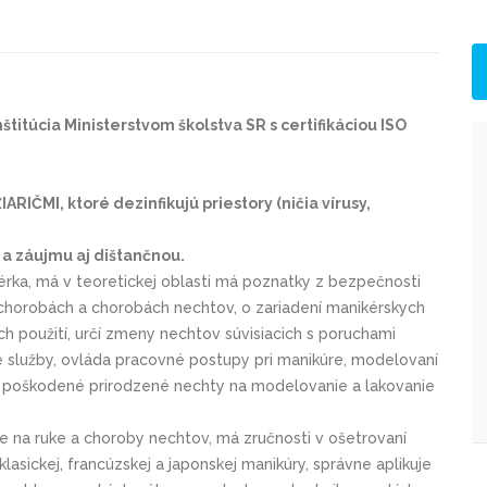
titúcia Ministerstvom školstva SR s certifikáciou ISO
IČMI, ktoré dezinfikujú priestory (ničia vírusy,
a záujmu aj dištančnou.
ka, má v teoretickej oblasti má poznatky z bezpečnosti
h chorobách a chorobách nechtov, o zariadení manikérskych
ch použití, určí zmeny nechtov súvisiacich s poruchami
e služby, ovláda pracovné postupy pri manikúre, modelovaní
a poškodené prirodzené nechty na modelovanie a lakovanie
že na ruke a choroby nechtov, má zručnosti v ošetrovaní
lasickej, francúzskej a japonskej manikúry, správne aplikuje