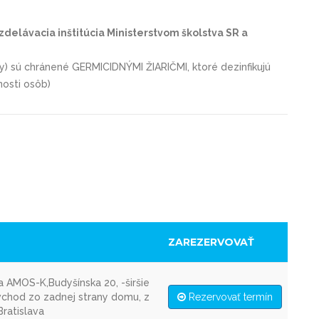
delávacia inštitúcia Ministerstvom školstva SR a
by) sú chránené GERMICIDNÝMI ŽIARIČMI, ktoré dezinfikujú
mnosti osôb)
ZAREZERVOVAŤ
 AMOS-K,Budyšínska 20, -širšie
(vchod zo zadnej strany domu, z
Rezervovať termín
Bratislava