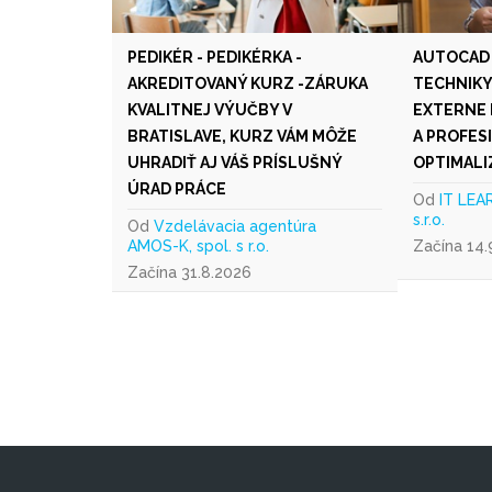
PEDIKÉR - PEDIKÉRKA -
AUTOCAD I
AKREDITOVANÝ KURZ -ZÁRUKA
TECHNIKY
KVALITNEJ VÝUČBY V
EXTERNE 
BRATISLAVE, KURZ VÁM MÔŽE
A PROFES
UHRADIŤ AJ VÁŠ PRÍSLUŠNÝ
OPTIMALI
ÚRAD PRÁCE
Od
IT LEA
s.r.o.
Od
Vzdelávacia agentúra
AMOS-K, spol. s r.o.
Začína 14.
Začína 31.8.2026