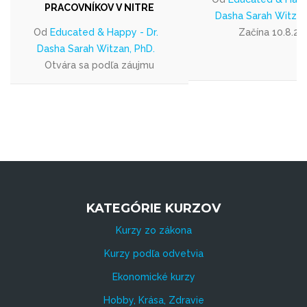
PRACOVNÍKOV V NITRE
Dasha Sarah Witzan
Od
Educated & Happy - Dr.
Začína 10.8.20
Dasha Sarah Witzan, PhD.
Otvára sa podľa záujmu
KATEGÓRIE KURZOV
Kurzy zo zákona
Kurzy podľa odvetvia
Ekonomické kurzy
Hobby, Krása, Zdravie