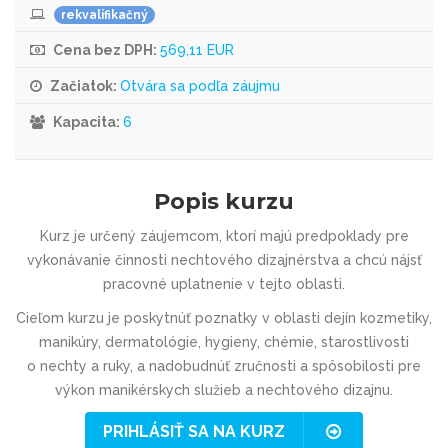
rekvalifikačný
Cena bez DPH:
569,11 EUR
Začiatok:
Otvára sa podľa záujmu
Kapacita:
6
Popis kurzu
Kurz je určený záujemcom, ktorí majú predpoklady pre
vykonávanie činnosti nechtového dizajnérstva a chcú nájsť
pracovné uplatnenie v tejto oblasti.
Cieľom kurzu je poskytnúť poznatky v oblasti dejín kozmetiky,
manikúry, dermatológie, hygieny, chémie, starostlivosti
o nechty a ruky, a nadobudnúť zručnosti a spôsobilosti pre
výkon manikérskych služieb a nechtového dizajnu.
PRIHLÁSIŤ SA NA KURZ