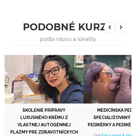
PODOBNÉ KURZY
podľa názvu a lokality
ŠKOLENIE PRÍPRAVY
MEDICÍNSKA PEDI
LUXUSNÉHO KRÉMU Z
ŠPECIALIZOVANÝ K
VLASTNEJ AUTOGÉNNEJ
PEDIKÉRKY A PEDIKÉR
PLAZMY PRE ZDRAVOTNÍCKYCH
Od
Educated & Happy