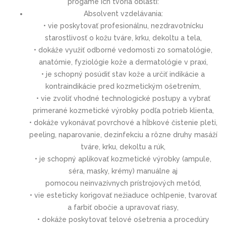
progame ich tvoria oblasti:
Absolvent vzdelávania:
• vie poskytovať profesionálnu, nezdravotnícku
starostlivosť o kožu tváre, krku, dekoltu a tela,
• dokáže využiť odborné vedomosti zo somatológie,
anatómie, fyziológie kože a dermatológie v praxi,
• je schopný posúdiť stav kože a určiť indikácie a
kontraindikácie pred kozmetickým ošetrením,
• vie zvoliť vhodné technologické postupy a vybrať
primerané kozmetické výrobky podľa potrieb klienta,
• dokáže vykonávať povrchové a hĺbkové čistenie pleti,
peeling, naparovanie, dezinfekciu a rôzne druhy masáží
tváre, krku, dekoltu a rúk,
• je schopný aplikovať kozmetické výrobky (ampule,
séra, masky, krémy) manuálne aj
pomocou neinvazívnych prístrojových metód,
• vie esteticky korigovať nežiaduce ochlpenie, tvarovať
a farbiť obočie a upravovať riasy,
• dokáže poskytovať telové ošetrenia a procedúry