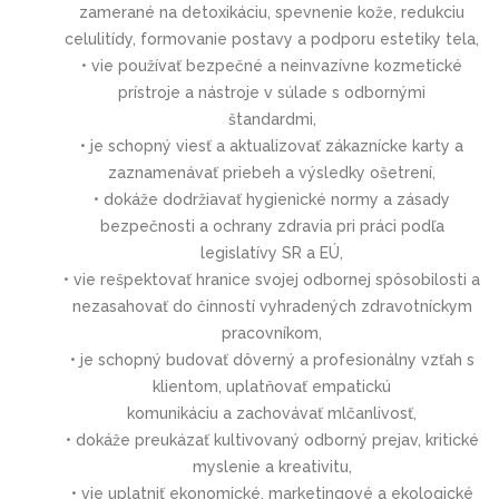
zamerané na detoxikáciu, spevnenie kože, redukciu
celulitídy, formovanie postavy a podporu estetiky tela,
• vie používať bezpečné a neinvazívne kozmetické
prístroje a nástroje v súlade s odbornými
štandardmi,
• je schopný viesť a aktualizovať zákaznícke karty a
zaznamenávať priebeh a výsledky ošetrení,
• dokáže dodržiavať hygienické normy a zásady
bezpečnosti a ochrany zdravia pri práci podľa
legislatívy SR a EÚ,
• vie rešpektovať hranice svojej odbornej spôsobilosti a
nezasahovať do činností vyhradených zdravotníckym
pracovníkom,
• je schopný budovať dôverný a profesionálny vzťah s
klientom, uplatňovať empatickú
komunikáciu a zachovávať mlčanlivosť,
• dokáže preukázať kultivovaný odborný prejav, kritické
myslenie a kreativitu,
• vie uplatniť ekonomické, marketingové a ekologické