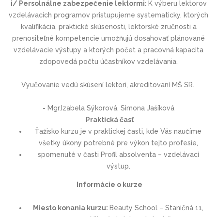
i/ Persolnálne zabezpečenie lektormi:
K výberu lektorov
vzdelávacích programov pristupujeme systematicky, ktorých
kvalifikácia, praktické skúsenosti, lektorské zručnosti a
prenositeľné kompetencie umožňujú dosahovať plánované
vzdelávacie výstupy a ktorých počet a pracovná kapacita
zdopovedá počtu účastníkov vzdelávania.
Vyučovanie vedú skúsení lektori, akreditovaní MŠ SR.
-
Mgr.Izabela Sýkorová, Simona Jašíková
Praktická časť
Ťažisko kurzu je v praktickej časti, kde Vás naučíme
všetky úkony potrebné pre výkon tejto profesie,
spomenuté v časti Profil absolventa – vzdelávací
výstup.
Informácie o kurze
Miesto konania kurzu:
Beauty School – Staničná 11,