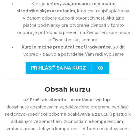
Kurz je
určený záujemcom s minimálne
stredoškolským vzdelaním
, ktorí chcú nájsť uplatnenie
v danom odbore alebo si otvoriť živnosť. Aktuálne
platné podmienky pre otvorenie živnosti v tomto
odbore je potrebné si preveriť na Živnostenskom úrade
a Živnostenskej komore.
Kurz je možné preplácat cez Urady práce
, 30 dní
vopred - tlačivo a potvrdenie Vám radi vypíšeme
PRIHLÁSIŤ SA NA KURZ
Obsah kurzu
a/ Profil absolventa – vzdelávací výstup:
dosiahnuté absolvovaním vzdelávacieho programu napĺňajú
sektorovo-špecifické odborné očakávania a zaručujú prístup k
aktuálnym vedomostiam, zučnostiam a kompetenciám,
vrátane prenositelných kompetencií. V tomto vzdelávacom