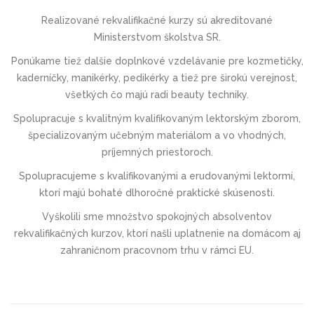
Realizované rekvalifikačné kurzy sú akreditované
Ministerstvom školstva SR.
Ponúkame tiež dalšie doplnkové vzdelávanie pre kozmetičky,
kaderníčky, manikérky, pedikérky a tiež pre širokú verejnost,
všetkých čo majú radi beauty techniky.
Spolupracuje s kvalitným kvalifikovaným lektorským zborom,
špecializovaným učebným materiálom a vo vhodných,
príjemných priestoroch.
Spolupracujeme s kvalifikovanými a erudovanými lektormi,
ktorí majú bohaté dlhoročné praktické skúsenosti.
Vyškolili sme množstvo spokojných absolventov
rekvalifikačných kurzov, ktorí našli uplatnenie na domácom aj
zahraničnom pracovnom trhu v rámci EU.