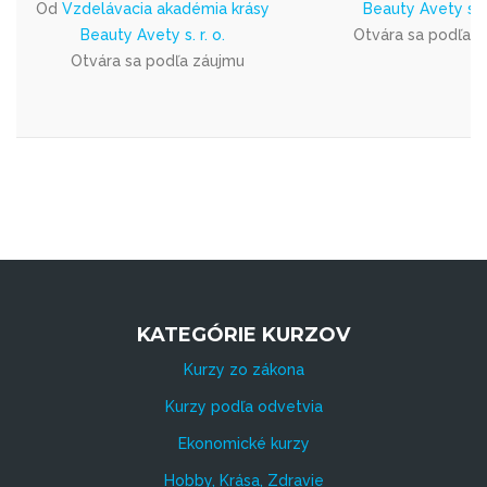
Od
Vzdelávacia akadémia krásy
Beauty Avety s. r.
Beauty Avety s. r. o.
Otvára sa podľa 
Otvára sa podľa záujmu
KATEGÓRIE KURZOV
Kurzy zo zákona
Kurzy podľa odvetvia
Ekonomické kurzy
Hobby, Krása, Zdravie