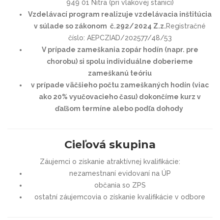
949 01 Nitra (pri vlakovej stanici)
Vzdelávací program realizuje vzdelávacia inštitúcia
v súlade so zákonom č.292/2024 Z.z.
Registračné
číslo: AEPCZIAD/202577/48/53
V prípade zameškania zopár hodín (napr. pre
chorobu) si spolu individuálne doberieme
zameškanú teóriu
v prípade väčšieho počtu zameškaných hodín (viac
ako 20% vyučovacieho času) dokončíme kurz v
ďaľšom termíne alebo podľa dohody
Cieľová skupina
Záujemci o získanie atraktívnej kvalifikácie:
nezamestnaní evidovaní na ÚP
občania so ZPS
ostatní záujemcovia o získanie kvalifikácie v odbore