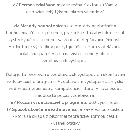
c/ Forma vzdelávania:
prezenčná /lektori sú Vám k
dispozícii celý týžden, okrem víkendov/
d/ Metódy hodnotenia:
sú to metódy priebežného
hodnotenia /ústne, písomné, praktické/, tak aby lektor zistil
výsledky učenia a mohol sa venovat zlepšovaniu činnosti.
Hodnotenie výsledkov poskytuje účastníkom vzdelávania
spoľahlivú spätnú väzbu na zistenie miery plnenia
vzdelávacích výstupov.
Ďalej je to overovanie vzdelávacích výstupov pri ukončovaní
vzdelávacieho programu. Vzdelávacím výstupom sa myslia
vedomosti, zručnosti a kompetencie, ktoré fyzická osoba
nadobudla počas vzdelávania.
e/ Rozsah vzdelávacieho programu:
462 vyuč. hodín
f/ Spôsob ukončenia vzdelávania:
je záverečnou skúškou,
- ktorá sa skladá z písomnej teoretickej formou testu,
- ústnej otázky