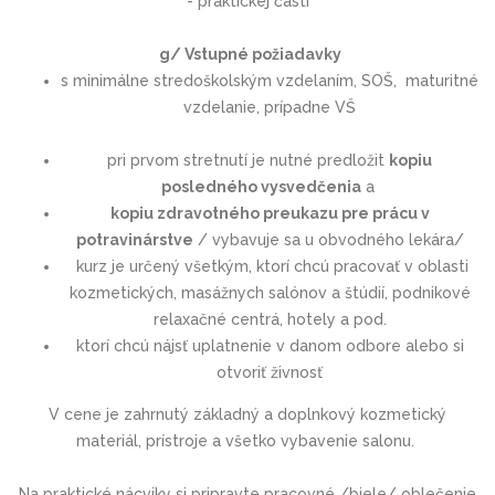
- praktickej časti
g/ Vstupné požiadavky
s minimálne stredoškolským vzdelaním, SOŠ, maturitné
vzdelanie, prípadne VŠ
pri prvom stretnutí je nutné predložit
kopiu
posledného vysvedčenia
a
kopiu zdravotného preukazu pre prácu v
potravinárstve
/ vybavuje sa u obvodného lekára/
kurz je určený všetkým, ktorí chcú pracovať v oblasti
kozmetických, masážnych salónov a štúdií, podnikové
relaxačné centrá, hotely a pod.
ktorí chcú nájsť uplatnenie v danom odbore alebo si
otvoriť živnosť
V cene je zahrnutý základný a doplnkový kozmetický
materiál, prístroje a všetko vybavenie salonu.
Na praktické nácviky si pripravte pracovné /biele/ oblečenie