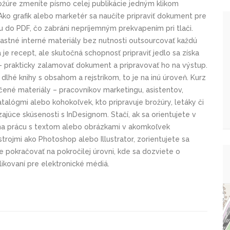
rožúre zmeníte písmo celej publikácie jedným klikom
ko grafik alebo marketér sa naučíte pripraviť dokument pre
u do PDF, čo zabráni nepríjemným prekvapením pri tlači.
lastné interné materiály bez nutnosti outsourcovať každú
a je recept, ale skutočná schopnosť pripraviť jedlo sa získa
 – prakticky zalamovať dokument a pripravovať ho na výstup.
dlhé knihy s obsahom a rejstríkom, to je na inú úroveň. Kurz
ačené materiály – pracovníkov marketingu, asistentov,
talógmi alebo kohokoľvek, kto pripravuje brožúry, letáky či
júce skúsenosti s InDesignom. Stačí, ak sa orientujete v
í na prácu s textom alebo obrázkami v akomkoľvek
rojmi ako Photoshop alebo Illustrator, zorientujete sa
e pokračovať na pokročilej úrovni, kde sa dozviete o
ikovaní pre elektronické médiá.