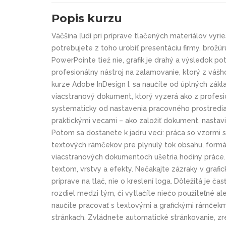
Popis kurzu
Väčšina ľudí pri príprave tlačených materiálov vyrie
potrebujete z toho urobiť presentáciu firmy, brožú
PowerPointe tiež nie, grafik je drahý a výsledok po
profesionálny nástroj na zalamovanie, ktorý z vášh
kurze Adobe InDesign I. sa naučíte od úplných zákla
viacstranový dokument, ktorý vyzerá ako z profesi
systematicky od nastavenia pracovného prostredia 
praktickými vecami – ako založiť dokument, nastavi
Potom sa dostanete k jadru veci: práca so vzormi s
textových rámčekov pre plynulý tok obsahu, formát
viacstranových dokumentoch ušetria hodiny práce. 
textom, vrstvy a efekty. Nečakajte zázraky v graf
príprave na tlač, nie o kreslení loga. Dôležitá je 
rozdiel medzi tým, či vytlačíte niečo použiteľné a
naučíte pracovať s textovými a grafickými rámčekm
stránkach. Zvládnete automatické stránkovanie, z