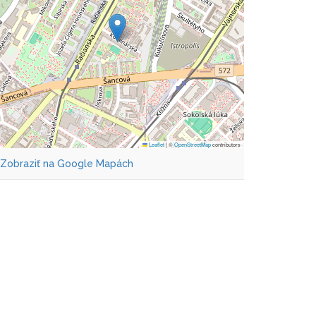
Leaflet
|
©
OpenStreetMap
contributors
Zobraziť na Google Mapách