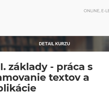
ONLINE, E-
DETAIL KURZU
. základy - práca s
movanie textov a
likácie