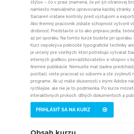
štýlov – čo v praxi znamená, že pri 50-stranovej b
namiesto manuálneho upravovania každej stránky. A
tlačiareň vrátane kontroly pred výstupom a export
Ako firemný pracovník získate schopnosť vytvoriť v
drobnosť. Predstavte si to ako prípravu jedla: teóri
až pri sporáku. Na tomto kurze budete pri sporáku
Kurz nepokrýva pokročilé typografické techniky ani 
je určený pre všetkých, ktorí potrebujú vytvárať tl
interných grafikov, prevádzkovateľov e-shopov s ka
firemné publikácie. Nemusíte mať žiadne predchádza
počítači, viete pracovať so súbormi a ste zvyknut
programe. Ak už máte skúsenosti s inými Adobe nást
rýchlejšie, ale nie je to podmienka. Po kurze môžet
interaktívnych prvkoch, dlhých dokumentoch a publ
PRIHLÁSIŤ SA NA KURZ
Obsah kurzu