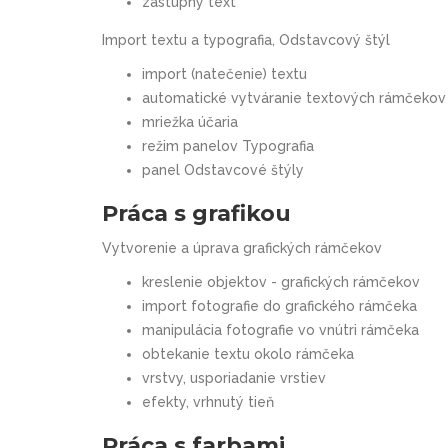
zástupný text
Import textu a typografia, Odstavcový štýl
import (natečenie) textu
automatické vytváranie textových rámčekov
mriežka účaria
režim panelov Typografia
panel Odstavcové štýly
Práca s grafikou
Vytvorenie a úprava grafických rámčekov
kreslenie objektov - grafických rámčekov
import fotografie do grafického rámčeka
manipulácia fotografie vo vnútri rámčeka
obtekanie textu okolo rámčeka
vrstvy, usporiadanie vrstiev
efekty, vrhnutý tieň
Práca s farbami