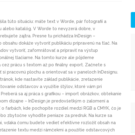
šila túto situáciu: máte text v Worde, pár fotografií a
ru alebo katalóg. V Worde to nevyzerá dobre, v
trebujete zajtra. Presne tu prichádza InDesign –
o obsahu dokáže vytvoriť publikáciu pripravenú na tlač. Na
dov vytvoriť, zafomrátovať a pripraviť na výstup
onálnej tlačiarne. Na tomto kurze ale pôjdeme
cez prácu s textom až po finálny export. Začnete s
ť si pracovnú plochu a orientovať sa v paneloch InDesignu.
tránok, kde nastavíte základ publikácie, zreťazenie
ovanie odstavcov a využitie štýlov, ktoré vám pri
Preberá sa aj práca s grafikou – import obrázkov, obtekanie
ickom dizajne – InDesign je predovšetkým o zalomení a
časť o farbách, kde pochopíte rozdiel medzi RGB a CMYK, čo je
lebo zbytočne vyhodíte peniaze za predruk. Na kurze sa
i, vďaka čomu budete vedieť efektívne rozložiť obsah na
reťazenie textu medzi rámčekmi a použitie odstavcových