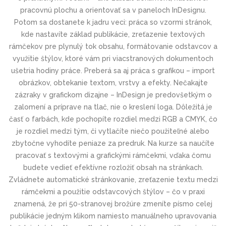
pracovnú plochu a orientovať sa v paneloch InDesignu.
Potom sa dostanete k jadru veci: práca so vzormi stránok,
kde nastavíte základ publikácie, zreťazenie textových
rámčekov pre plynulý tok obsahu, formátovanie odstavcov a
využitie štýlov, ktoré vám pri viacstranových dokumentoch
ušetria hodiny práce. Preberá sa aj práca s grafikou – import
obrázkov, obtekanie textom, vrstvy a efekty. Nečakajte
zázraky v grafickom dizajne – InDesign je predovšetkým o
zalomení a príprave na tlač, nie o kreslení loga. Dôležitá je
časť o farbách, kde pochopíte rozdiel medzi RGB a CMYK, čo
je rozdiel medzi tým, či vytlačíte niečo použiteľné alebo
zbytočne vyhodíte peniaze za predruk. Na kurze sa naučíte
pracovať s textovými a grafickými rámčekmi, vďaka čomu
budete vedieť efektívne rozložiť obsah na stránkach.
Zvládnete automatické stránkovanie, zreťazenie textu medzi
rámčekmi a použitie odstavcových štýlov – čo v praxi
znamená, že pri 50-stranovej brožúre zmeníte písmo celej
publikácie jedným klikom namiesto manuálneho upravovania