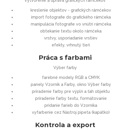
Vytvorenie a úprava grafických rámčekov
kreslenie objektov - grafických rámčekov
import fotografie do grafického rámčeka
manipulácia fotografie vo vnútri rámčeka
obtekanie textu okolo rámčeka
vrstvy, usporiadanie vrstiev
efekty, vrhnutý tieň
Práca s farbami
Výber farby
farebné modely RGB a CMYK
panely Vzorník a Farby, okno Výber farby
priradenie farby pre výplň a ťah objektu
priradenie farby textu, formátovanie
pridanie farieb do Vzorníka
vyfarbenie cez Nástroj pipeta (kapátko)
Kontrola a export