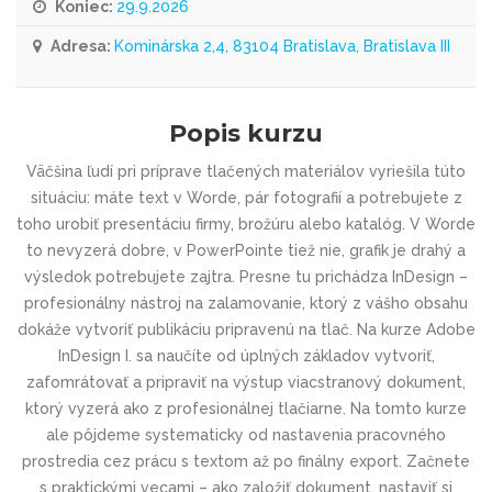
Koniec:
29.9.2026
Adresa:
Kominárska 2,4, 83104 Bratislava, Bratislava III
Popis kurzu
Väčšina ľudí pri príprave tlačených materiálov vyriešila túto
situáciu: máte text v Worde, pár fotografií a potrebujete z
toho urobiť presentáciu firmy, brožúru alebo katalóg. V Worde
to nevyzerá dobre, v PowerPointe tiež nie, grafik je drahý a
výsledok potrebujete zajtra. Presne tu prichádza InDesign –
profesionálny nástroj na zalamovanie, ktorý z vášho obsahu
dokáže vytvoriť publikáciu pripravenú na tlač. Na kurze Adobe
InDesign I. sa naučíte od úplných základov vytvoriť,
zafomrátovať a pripraviť na výstup viacstranový dokument,
ktorý vyzerá ako z profesionálnej tlačiarne. Na tomto kurze
ale pôjdeme systematicky od nastavenia pracovného
prostredia cez prácu s textom až po finálny export. Začnete
s praktickými vecami – ako založiť dokument, nastaviť si