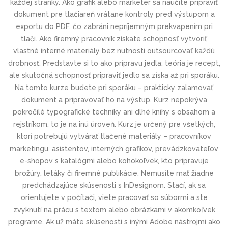
každej stránky. Ako grafik alebo marketér sa naučíte pripraviť
dokument pre tlačiareň vrátane kontroly pred výstupom a
exportu do PDF, čo zabráni nepríjemným prekvapením pri
tlači. Ako firemný pracovník získate schopnosť vytvoriť
vlastné interné materiály bez nutnosti outsourcovať každú
drobnosť. Predstavte si to ako prípravu jedla: teória je recept,
ale skutočná schopnosť pripraviť jedlo sa získa až pri sporáku.
Na tomto kurze budete pri sporáku – prakticky zalamovať
dokument a pripravovať ho na výstup. Kurz nepokrýva
pokročilé typografické techniky ani dlhé knihy s obsahom a
rejstríkom, to je na inú úroveň. Kurz je určený pre všetkých,
ktorí potrebujú vytvárať tlačené materiály – pracovníkov
marketingu, asistentov, interných grafikov, prevádzkovateľov
e-shopov s katalógmi alebo kohokoľvek, kto pripravuje
brožúry, letáky či firemné publikácie. Nemusíte mať žiadne
predchádzajúce skúsenosti s InDesignom. Stačí, ak sa
orientujete v počítači, viete pracovať so súbormi a ste
zvyknutí na prácu s textom alebo obrázkami v akomkoľvek
programe. Ak už máte skúsenosti s inými Adobe nástrojmi ako