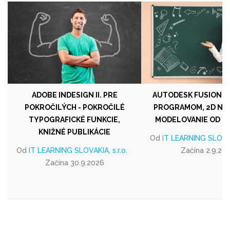
ADOBE INDESIGN II. PRE
AUTODESK FUSION I. 
POKROČILÝCH - POKROČILÉ
PROGRAMOM, 2D NÁV
TYPOGRAFICKÉ FUNKCIE,
MODELOVANIE OD Z
KNIŽNÉ PUBLIKÁCIE
Od
IT LEARNING SLOVAKI
Od
IT LEARNING SLOVAKIA, s.r.o.
Začína 2.9.20
Začína 30.9.2026