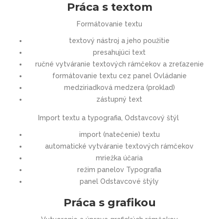
Práca s textom
Formátovanie textu
textový nástroj a jeho použitie
presahujúci text
ručné vytváranie textových rámčekov a zreťazenie
formátovanie textu cez panel Ovládanie
medziriadková medzera (proklad)
zástupný text
Import textu a typografia, Odstavcový štýl
import (natečenie) textu
automatické vytváranie textových rámčekov
mriežka účaria
režim panelov Typografia
panel Odstavcové štýly
Práca s grafikou