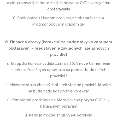
a aktualizovaných metodických pokynov CKO k verejnému
obstarávaniu
ü
Spolupráca s Úradom pre verejné obstarávanie
a
Protimonopolným úradom SR
Ø
Finančné opravy (korekcie) za nedostatky vo verejnom
obstarávaní – predstavenie základných, ale aj nových
pravidiel
ü
Európska komisia vydala 14.mája 2019 nové Usmernenie
k určeniu finančných opráv, ako sa premietlo do našich
pravidiel?
ü
Môžeme si ako členský štát určiť vlastné pravidlá, ktorými
sa bude riadiť udeľovanie korekcií?
ü
Kompletné predstavenie Metodického pokynu CKO č. 5
k finančným opravám
ü
Kedy je možné znížiť výšku korekcie