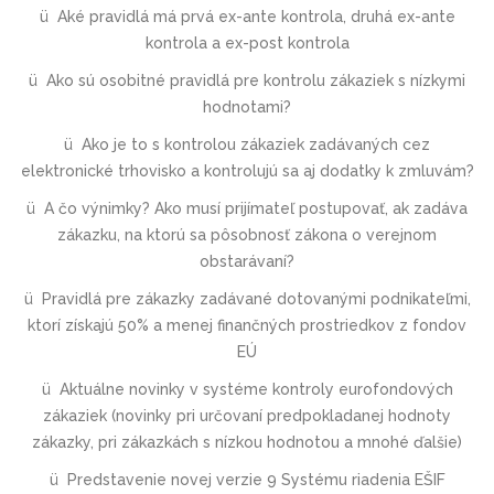
ü
Aké pravidlá má prvá ex-ante kontrola, druhá ex-ante
kontrola a ex-post kontrola
ü
Ako sú osobitné pravidlá pre kontrolu zákaziek s nízkymi
hodnotami?
ü
Ako je to s kontrolou zákaziek zadávaných cez
elektronické trhovisko a kontrolujú sa aj dodatky k zmluvám?
ü
A čo výnimky? Ako musí prijímateľ postupovať, ak zadáva
zákazku, na ktorú sa pôsobnosť zákona o verejnom
obstarávaní?
ü
Pravidlá pre zákazky zadávané dotovanými podnikateľmi,
ktorí získajú 50% a menej finančných prostriedkov z fondov
EÚ
ü
Aktuálne novinky v systéme kontroly eurofondových
zákaziek (novinky pri určovaní predpokladanej hodnoty
zákazky, pri zákazkách s nízkou hodnotou a mnohé ďalšie)
ü
Predstavenie novej verzie 9 Systému riadenia EŠIF