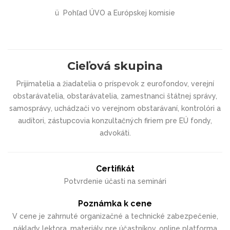
ü
Pohľad ÚVO a Európskej komisie
Cieľová skupina
Prijímatelia a žiadatelia o príspevok z eurofondov, verejní
obstarávatelia, obstarávatelia, zamestnanci štátnej správy,
samosprávy, uchádzači vo verejnom obstarávaní, kontrolóri a
audítori, zástupcovia konzultačných firiem pre EÚ fondy,
advokáti.
Certifikát
Potvrdenie účasti na seminári
Poznámka k cene
V cene je zahrnuté organizačné a technické zabezpečenie,
náklady lektora, materiály pre účastníkov, online platforma