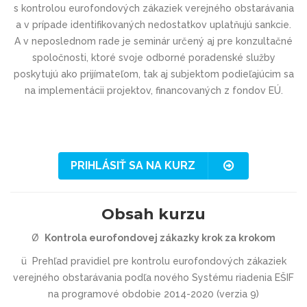
s kontrolou eurofondových zákaziek verejného obstarávania
a v prípade identifikovaných nedostatkov uplatňujú sankcie.
A v neposlednom rade je seminár určený aj pre konzultačné
spoločnosti, ktoré svoje odborné poradenské služby
poskytujú ako prijímateľom, tak aj subjektom podieľajúcim sa
na implementácii projektov, financovaných z fondov EÚ.
PRIHLÁSIŤ SA NA KURZ
Obsah kurzu
Ø
Kontrola eurofondovej zákazky krok za krokom
ü
Prehľad pravidiel pre kontrolu eurofondových zákaziek
verejného obstarávania podľa nového Systému riadenia EŠIF
na programové obdobie 2014-2020 (verzia 9)