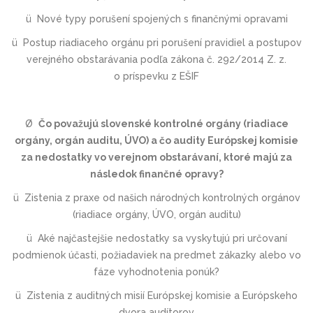
ü
Nové typy porušení spojených s finančnými opravami
ü
Postup riadiaceho orgánu pri porušení pravidiel a postupov
verejného obstarávania podľa zákona č. 292/2014
Z. z.
o príspevku z EŠIF
Ø
Čo považujú slovenské
kontrolné orgány (riadiace
orgány, orgán auditu, ÚVO) a čo audity Európskej komisie
za nedostatky vo verejnom obstarávaní, ktoré majú za
následok finančné opravy?
ü
Zistenia z praxe od našich národných kontrolných orgánov
(riadiace orgány, ÚVO, orgán auditu)
ü
Aké najčastejšie nedostatky sa vyskytujú pri určovaní
podmienok účasti, požiadaviek na predmet zákazky alebo vo
fáze vyhodnotenia ponúk?
ü
Zistenia z auditných misií Európskej komisie a Európskeho
dvora audítorov