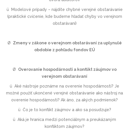
ü
Modelové prípady – nájdite chybné verejné obstarávanie
(praktické cvičenie, kde budeme hľadať chyby vo verejnom
obstarávaní)
Ø
Zmeny v zákone o verejnom obstarávaní za uplynulé
obdobie z pohľadu fondov EÚ
Ø
Overovanie hospodárnosti a konflikt záujmov vo
verejnom obstarávaní
ü
Aké nástroje poznáme na overenie hospodárnosti? Je
možné použiť ukončené verejné obstarávanie ako nástroj na
overenie hospodárnosti? Ak áno, za akých podmienok?
ü
Čo je to konflikt záujmov a ako sa posudzuje?
ü
Aká je hranica medzi potenciálnym a preukázaným
konfliktom záujmov?