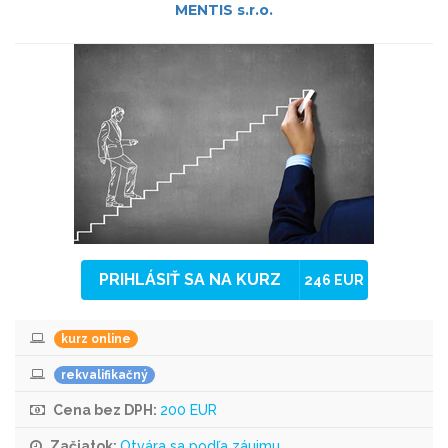
MENTIS s.r.o.
PRIHLÁSIŤ SA NA KURZ
246 EUR
kurz online
rekvalifikačný
Cena bez DPH:
200 EUR
Začiatok:
Otvára sa podľa záujmu