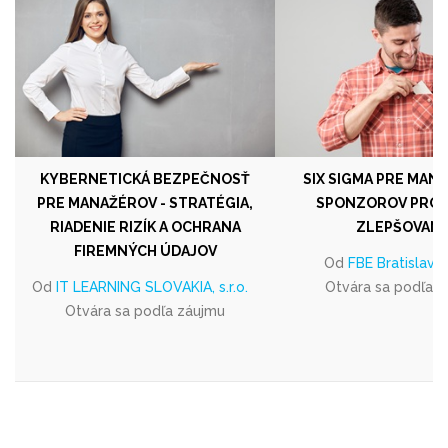
KYBERNETICKÁ BEZPEČNOSŤ
SIX SIGMA PRE MAN
PRE MANAŽÉROV - STRATÉGIA,
SPONZOROV PROJ
RIADENIE RIZÍK A OCHRANA
ZLEPŠOVANI
FIREMNÝCH ÚDAJOV
Od
FBE Bratislava s
Od
IT LEARNING SLOVAKIA, s.r.o.
Otvára sa podľa 
Otvára sa podľa záujmu