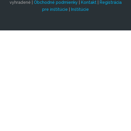
vyhradené |
Obchodné podmienky
|
Kontakt
|
Registrácia
pre inštitúcie
|
Inštitúcie