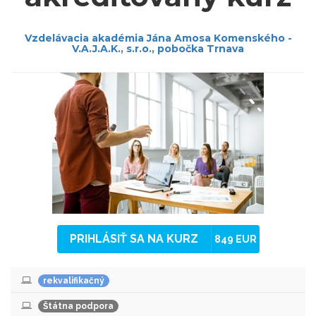
Vzdelávacia akadémia Jána Amosa Komenského -
V.A.J.A.K., s.r.o., pobočka Trnava
PRIHLÁSIŤ SA NA KURZ
849 EUR
rekvalifikačný
Štátna podpora