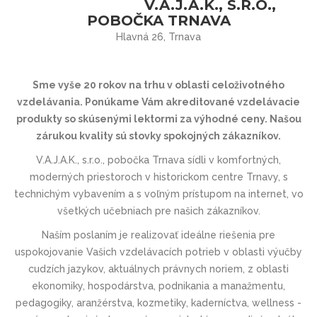
V.A.J.A.K., S.R.O.,
POBOČKA TRNAVA
Hlavná 26, Trnava
Sme vyše 20 rokov na trhu v oblasti celoživotného
vzdelávania. Ponúkame Vám akreditované vzdelávacie
produkty so skúsenými lektormi za výhodné ceny. Našou
zárukou kvality sú stovky spokojných zákazníkov.
V.A.J.A.K., s.r.o., pobočka Trnava sídli v komfortných,
moderných priestoroch v historickom centre Trnavy, s
technichým vybavením a s voľným prístupom na internet, vo
všetkých učebniach pre našich zákazníkov.
Naším poslaním je realizovať ideálne riešenia pre
uspokojovanie Vašich vzdelávacích potrieb v oblasti výučby
cudzích jazykov, aktuálnych právnych noriem, z oblasti
ekonomiky, hospodárstva, podnikania a manažmentu,
pedagogiky, aranžérstva, kozmetiky, kaderníctva, wellness -