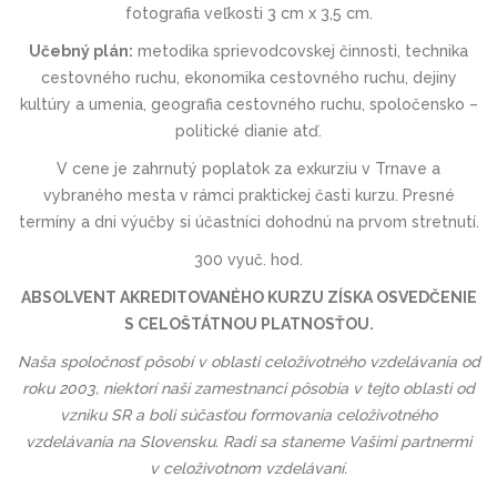
fotografia veľkosti 3 cm x 3,5 cm.
Učebný plán:
metodika sprievodcovskej činnosti, technika
cestovného ruchu, ekonomika cestovného ruchu, dejiny
kultúry a umenia, geografia cestovného ruchu, spoločensko –
politické dianie atď.
V cene je zahrnutý poplatok za exkurziu v Trnave a
vybraného mesta v rámci praktickej časti kurzu. Presné
termíny a dni výučby si účastníci dohodnú na prvom stretnutí.
300 vyuč. hod.
ABSOLVENT AKREDITOVANÉHO KURZU ZÍSKA OSVEDČENIE
S CELOŠTÁTNOU PLATNOSŤOU.
Naša spoločnosť pôsobí v oblasti celoživotného vzdelávania od
roku 2003, niektorí naši zamestnanci pôsobia v tejto oblasti od
vzniku SR a boli súčasťou formovania celoživotného
vzdelávania na Slovensku. Radi sa staneme Vašimi partnermi
v celoživotnom vzdelávaní.