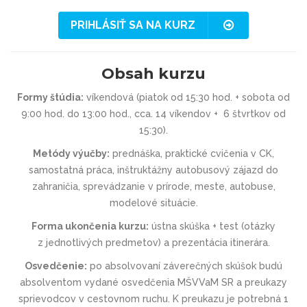
PRIHLÁSIŤ SA NA KURZ
Obsah kurzu
Formy štúdia:
víkendová (piatok od 15:30 hod. + sobota od
9:00 hod. do 13:00 hod., cca. 14 víkendov + 6 štvrtkov od
15:30).
Metódy výučby:
prednáška, praktické cvičenia v CK,
samostatná práca, inštruktážny autobusový zájazd do
zahraničia, sprevádzanie v prírode, meste, autobuse,
modelové situácie.
Forma ukončenia kurzu:
ústna skúška + test (otázky
z jednotlivých predmetov) a prezentácia itinerára.
Osvedčenie:
po absolvovaní záverečných skúšok budú
absolventom vydané osvedčenia MŠVVaM SR a preukazy
sprievodcov v cestovnom ruchu. K preukazu je potrebná 1