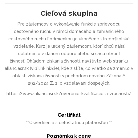
Cieľová skupina
Pre záujemcov o vykonávanie funkcie sprievodcu
cestovného ruchu v rámci domáceho a zahraničného
cestovného ruchu.Podmienkou je ukončené stredoškolské
vzdelanie. Kurz je určený záujemcom, ktorí chcú nájsť
uplatnenie v danom odbore alebo si chcú otvoriť
živnosť.
Ohľadom získania živnosti, navštívte web stránku
alianciasr.sk (viď link nižšie), kde zistíte, čo všetko sa zmenilo v
oblasti získania živnosti s príchodom nového Zákona č.
292/2024 Z. z. o vzdelávaní dospelých.
https://www.alianciasr.sk/overenie-kvalifikacie-a-zrucnosti/
Certifikát
**Osvedčenie s celoštátnou platnosťou.**
Poznámka k cene