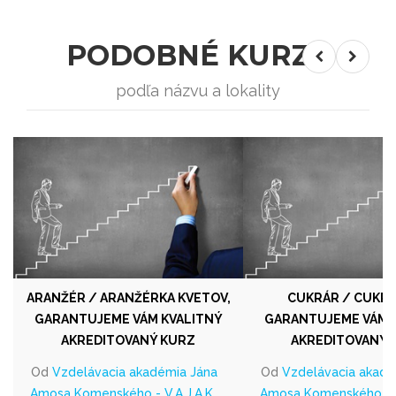
PODOBNÉ KURZY
podľa názvu a lokality
ARANŽÉR / ARANŽÉRKA KVETOV,
CUKRÁR / CUKRÁ
GARANTUJEME VÁM KVALITNÝ
GARANTUJEME VÁM 
AKREDITOVANÝ KURZ
AKREDITOVANÝ 
Od
Vzdelávacia akadémia Jána
Od
Vzdelávacia akadé
Amosa Komenského - V.A.J.A.K.,
Amosa Komenského - V.