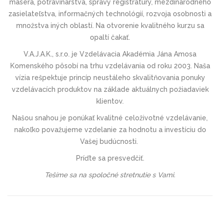
maséra, potravinárstva, správy registratúry, mezdinárodného
zasielateľstva, informačných technológií, rozvoja osobnosti a
množstva iných oblastí. Na otvorenie kvalitného kurzu sa
opaltí čakať.
V.A.J.A.K., s.r.o. je Vzdelávacia Akadémia Jána Amosa
Komenského pôsobí na trhu vzdelávania od roku 2003. Naša
vízia rešpektuje princíp neustáleho skvalitňovania ponuky
vzdelávacích produktov na základe aktuálnych požiadaviek
klientov.
Našou snahou je ponúkať kvalitné celoživotné vzdelávanie,
nakoľko považujeme vzdelanie za hodnotu a investíciu do
Vašej budúcnosti.
Príďte sa presvedčiť.
Tešíme sa na spoločné stretnutie s Vami.