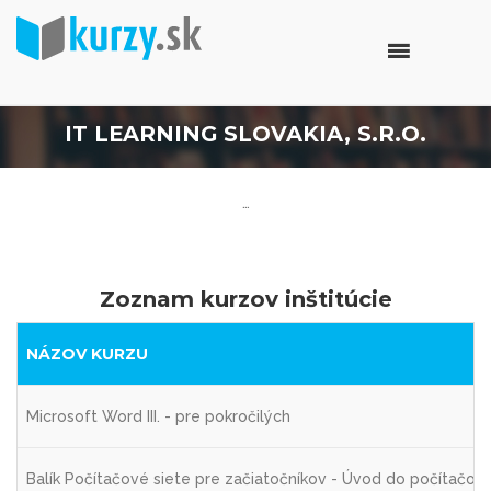
IT LEARNING SLOVAKIA, S.R.O.
…
Zoznam kurzov inštitúcie
NÁZOV KURZU
Microsoft Word III. - pre pokročilých
Balík Počítačové siete pre začiatočníkov - Úvod do počítačovýc