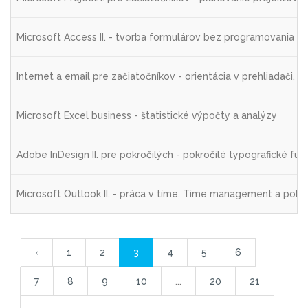
Microsoft Access II. - tvorba formulárov bez programovania
Internet a email pre začiatočníkov - orientácia v prehliadači,
Microsoft Excel business - štatistické výpočty a analýzy
Adobe InDesign II. pre pokročilých - pokročilé typografické funk
Microsoft Outlook II. - práca v tíme, Time management a pokr
‹
1
2
3
4
5
6
7
8
9
10
...
20
21