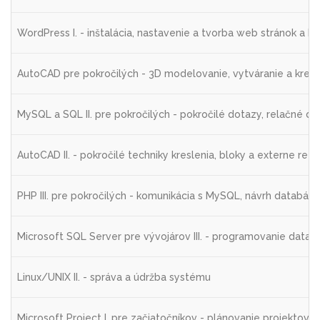
WordPress I. - inštalácia, nastavenie a tvorba web stránok a b
AutoCAD pre pokročilých - 3D modelovanie, vytváranie a kresl
MySQL a SQL II. pre pokročilých - pokročilé dotazy, relačné d
AutoCAD II. - pokročilé techniky kreslenia, bloky a externe re
PHP III. pre pokročilých - komunikácia s MySQL, návrh databáz
Microsoft SQL Server pre vývojárov III. - programovanie datab
Linux/UNIX II. - správa a údržba systému
Microsoft Project I. pre začiatočníkov - plánovanie projektov,