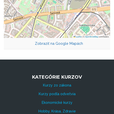
Leaflet
|
©
OpenStreetMap
contributors
Zobraziť na Google Mapách
KATEGÓRIE KURZOV
Kurzy zo zákona
Kurzy podľa odvetvia
Ekonomické kurzy
Hobby, Krása, Zdravie