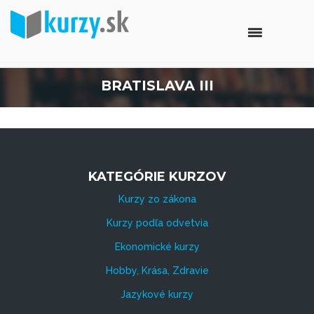
BRATISLAVA III
KATEGÓRIE KURZOV
Kurzy zo zákona
Kurzy podľa odvetvia
Ekonomické kurzy
Hobby, Krása, Zdravie
Jazykové kurzy