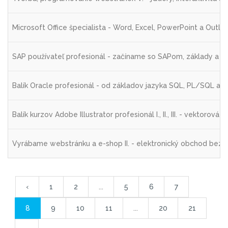
Microsoft Office špecialista - Word, Excel, PowerPoint a Outl
SAP používateľ profesionál - začíname so SAPom, základy a p
Balík Oracle profesionál - od základov jazyka SQL, PL/SQL až
Balík kurzov Adobe Illustrator profesionál I., II., III. - vektoro
Vyrábame webstránku a e-shop II. - elektronický obchod bez 
‹
1
2
...
5
6
7
8
9
10
11
...
20
21