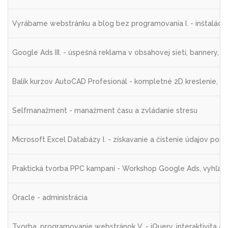
Vyrábame webstránku a blog bez programovania I. - inštalácia
Google Ads III. - úspešná reklama v obsahovej sieti, bannery, 
Balík kurzov AutoCAD Profesionál - kompletné 2D kreslenie, t
Selfmanažment - manažment času a zvládanie stresu
Microsoft Excel Databázy I. - získavanie a čistenie údajov p
Praktická tvorba PPC kampaní - Workshop Google Ads, vyhľad
Oracle - administrácia
Tvorba, programovanie webstránok V. - jQuery, interaktivita a