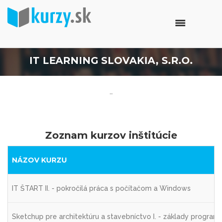
IT LEARNING SLOVAKIA, S.R.O.
…
Zoznam kurzov inštitúcie
NÁZOV KURZU
IT ŠTART II. - pokročilá práca s počítačom a Windows
Sketchup pre architektúru a stavebníctvo I. - základy programu