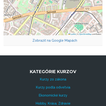
Leaflet
|
©
OpenStreetMap
contributors
Zobraziť na Google Mapách
KATEGÓRIE KURZOV
Kurzy zo zákona
Kurzy podľa odvetvia
Ekonomické kurzy
Hobby, Krása, Zdravie