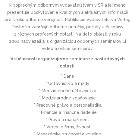
k popredným odborným vydavateľstvám v SR a jej meno
prezentuje poskytovanie kvalitných a aktuálnych informacií
pre širokú odbornú verejnosť. Publikácie vydavateľstva Verlag
Dashöfer zahŕňajú odborné príručky, portály a časopisy
z rôznych profesných oblastí. Na tieto oblasti v roku
2004 nadviazali aj s organizáciou odborných seminárov či
video a online seminárov.
V súčasnosti organizujeme semináre z nasledovných
oblastí:
* Dane
* Účtovníctvo a mzdy
* Medzinárodné účtovníctvo
* Medzinárodné zdaňovanie
* Pracovné právo a personalistika
* Financie a finančné riadenie
* Právo a manažment
* Vedenie firmy, živnosti
* Manažérske zručnosti a koučing