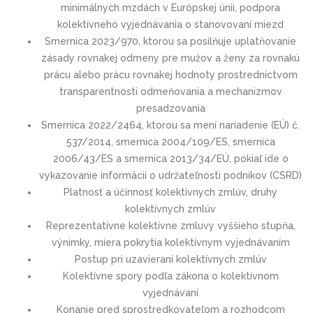
minimálnych mzdách v Európskej únii, podpora
kolektívneho vyjednávania o stanovovaní miezd
Smernica 2023/970, ktorou sa posilňuje uplatňovanie
zásady rovnakej odmeny pre mužov a ženy za rovnakú
prácu alebo prácu rovnakej hodnoty prostredníctvom
transparentnosti odmeňovania a mechanizmov
presadzovania
Smernica 2022/2464, ktorou sa mení nariadenie (EÚ) č.
537/2014, smernica 2004/109/ES, smernica
2006/43/ES a smernica 2013/34/EÚ, pokiaľ ide o
vykazovanie informácií o udržateľnosti podnikov (CSRD)
Platnosť a účinnosť kolektívnych zmlúv, druhy
kolektívnych zmlúv
Reprezentatívne kolektívne zmluvy vyššieho stupňa,
výnimky, miera pokrytia kolektívnym vyjednávaním
Postup pri uzavieraní kolektívnych zmlúv
Kolektívne spory podľa zákona o kolektívnom
vyjednávaní
Konanie pred sprostredkovateľom a rozhodcom