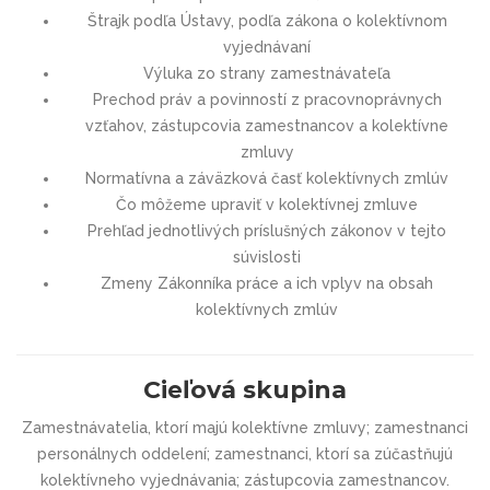
Štrajk podľa Ústavy, podľa zákona o kolektívnom
vyjednávaní
Výluka zo strany zamestnávateľa
Prechod práv a povinností z pracovnoprávnych
vzťahov, zástupcovia zamestnancov a kolektívne
zmluvy
Normatívna a záväzková časť kolektívnych zmlúv
Čo môžeme upraviť v kolektívnej zmluve
Prehľad jednotlivých príslušných zákonov v tejto
súvislosti
Zmeny Zákonníka práce a ich vplyv na obsah
kolektívnych zmlúv
Cieľová skupina
Zamestnávatelia, ktorí majú kolektívne zmluvy; zamestnanci
personálnych oddelení; zamestnanci, ktorí sa zúčastňujú
kolektívneho vyjednávania; zástupcovia zamestnancov.