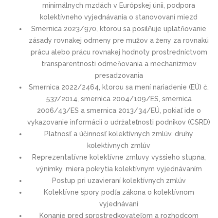
minimálnych mzdách v Európskej únii, podpora
kolektívneho vyjednávania o stanovovaní miezd
Smernica 2023/970, ktorou sa posilňuje uplatňovanie
zásady rovnakej odmeny pre mužov a ženy za rovnakú
prácu alebo prácu rovnakej hodnoty prostredníctvom
transparentnosti odmeňovania a mechanizmov
presadzovania
Smernica 2022/2464, ktorou sa mení nariadenie (EÚ) č.
537/2014, smernica 2004/109/ES, smernica
2006/43/ES a smernica 2013/34/EÚ, pokiaľ ide o
vykazovanie informácií o udržateľnosti podnikov (CSRD)
Platnosť a účinnosť kolektívnych zmlúv, druhy
kolektívnych zmlúv
Reprezentatívne kolektívne zmluvy vyššieho stupňa,
výnimky, miera pokrytia kolektívnym vyjednávaním
Postup pri uzavieraní kolektívnych zmlúv
Kolektívne spory podľa zákona o kolektívnom
vyjednávaní
Konanie pred sprostredkovateľom a rozhodcom