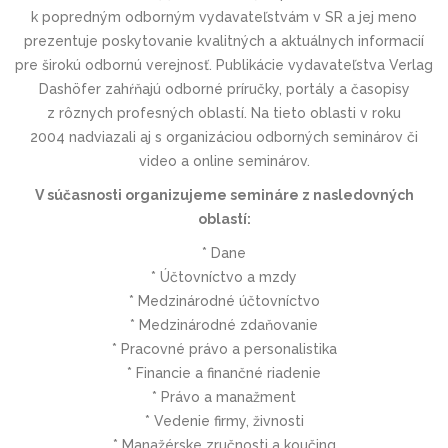
k popredným odborným vydavateľstvám v SR a jej meno
prezentuje poskytovanie kvalitných a aktuálnych informacií
pre širokú odbornú verejnosť. Publikácie vydavateľstva Verlag
Dashöfer zahŕňajú odborné príručky, portály a časopisy
z rôznych profesných oblastí. Na tieto oblasti v roku
2004 nadviazali aj s organizáciou odborných seminárov či
video a online seminárov.
V súčasnosti organizujeme semináre z nasledovných
oblastí:
* Dane
* Účtovníctvo a mzdy
* Medzinárodné účtovníctvo
* Medzinárodné zdaňovanie
* Pracovné právo a personalistika
* Financie a finančné riadenie
* Právo a manažment
* Vedenie firmy, živnosti
* Manažérske zručnosti a koučing