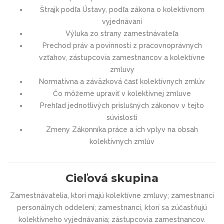
Štrajk podľa Ústavy, podľa zákona o kolektívnom
vyjednávaní
Výluka zo strany zamestnávateľa
Prechod práv a povinností z pracovnoprávnych
vzťahov, zástupcovia zamestnancov a kolektívne
zmluvy
Normatívna a záväzková časť kolektívnych zmlúv
Čo môžeme upraviť v kolektívnej zmluve
Prehľad jednotlivých príslušných zákonov v tejto
súvislosti
Zmeny Zákonníka práce a ich vplyv na obsah
kolektívnych zmlúv
Cieľová skupina
Zamestnávatelia, ktorí majú kolektívne zmluvy; zamestnanci
personálnych oddelení; zamestnanci, ktorí sa zúčastňujú
kolektívneho vyjednávania; zástupcovia zamestnancov.