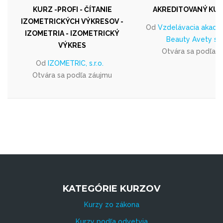
KURZ -PROFI - ČÍTANIE
AKREDITOVANÝ KUR
IZOMETRICKÝCH VÝKRESOV -
Od
Vzdelávacia akadé
IZOMETRIA - IZOMETRICKÝ
Beauty Avety s. r.
VÝKRES
Otvára sa podľa 
Od
IZOMETRIC, s.r.o.
Otvára sa podľa záujmu
KATEGÓRIE KURZOV
Kurzy zo zákona
Kurzy podľa odvetvia