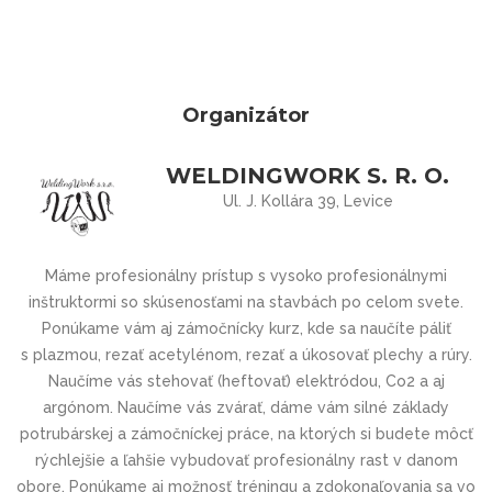
Organizátor
WELDINGWORK S. R. O.
Ul. J. Kollára 39, Levice
Máme profesionálny prístup s vysoko profesionálnymi
inštruktormi so skúsenosťami na stavbách po celom svete.
Ponúkame vám aj zámočnícky kurz, kde sa naučíte páliť
s plazmou, rezať acetylénom, rezať a úkosovať plechy a rúry.
Naučíme vás stehovať (heftovať) elektródou, Co2 a aj
argónom. Naučíme vás zvárať, dáme vám silné základy
potrubárskej a zámočníckej práce, na ktorých si budete môcť
rýchlejšie a ľahšie vybudovať profesionálny rast v danom
obore. Ponúkame aj možnosť tréningu a zdokonaľovania sa vo