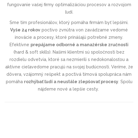
fungovanie vašej firmy optimalizáciou procesov a rozvojom
ľudí.
Sme tím profesionálov, ktorý pomáha firmám byť lepšími.
Vyše 24 rokov
poctivo zvnútra von zavádzame vedomé
inovácie a procesy, ktoré prinášajú potrebné zmeny.
Efektívne
prepájame odborné a manažérske zručnosti
(hard & soft skills). Našimi klientmi sú spoločnosti bez
rozdielu odvetvia, ktoré sa nezmierili s nedokonalosťou a
aktívne cieľavedome pracujú na svojej budúcnosti. Veríme, že
dôvera, vzájomný rešpekt a poctivá tímová spolupráca nám
pomáha
rozhýbať ľudí a neustále zlepšovať procesy
. Spolu
nájdeme nové a lepšie cesty.