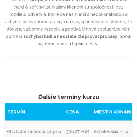
(hard & soft skills). Našimi klientmi sú spoločnosti bez
rozdielu odvetvia, ktoré sa nezmierili s nedokonalosťou a
aktívne cieľavedome pracujú na svojej budúcnosti. Veríme, že
dôvera, vzájomný rešpekt a poctivá tímová spolupráca nám
pomáha
rozhýbať ľudí a neustále zlepšovať procesy
. Spolu
nájdeme nové a lepšie cesty.
Ďalšie termíny kurzu
TERMÍN
CENA
MIESTO KONANIA
Otvára sa podľa záujmu
306,27 EUR
IPA Slovakia, s.r.o.,