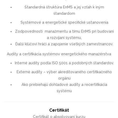
Štandardná štruktúra EnMS a jej vzťah k iným
štandardom
Systémové a energetické špecifické ustanovenia
Zodpovednosti manažmentu a tímu EnMS pri budovaní
a rozvíjaní systému,
Ďalší kľúčoví hráči a zapojenie všetkých zamestnancov.
Audity a certifikácia systémov energetického manažérstva
Interné audity podľa ISO 5001 a podobných štandardov.
Externé audity – výber akreditovaného certifikačného
orgánu
Ako prebiehajú dohľadové audity a recertifikácia
systému
Certifikát
Certifikát o absolvovaní kurzu