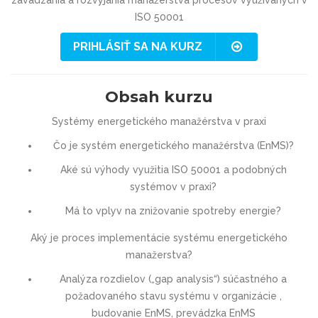
zavádzania a rozvýjania manažérstva procesov využívaných v
ISO 50001
PRIHLÁSIŤ SA NA KURZ
Obsah kurzu
Systémy energetického manažérstva v praxi
Čo je systém energetického manažérstva (EnMS)?
Aké sú výhody využitia ISO 50001 a podobných
systémov v praxi?
Má to vplyv na znižovanie spotreby energie?
Aký je proces implementácie systému energetického
manažerstva?
Analýza rozdielov („gap analysis“) súčastného a
požadovaného stavu systému v organizácie ,
budovanie EnMS, prevádzka EnMS