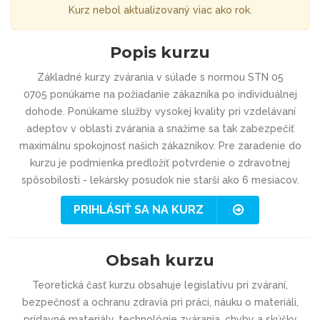
Kurz nebol aktualizovaný viac ako rok.
Popis kurzu
Základné kurzy zvárania v súlade s normou STN 05
0705
ponúkame na požiadanie zákazníka po individuálnej
dohode. Ponúkame služby vysokej kvality pri vzdelávaní
adeptov v oblasti zvárania a snažíme sa tak zabezpečiť
maximálnu spokojnosť našich zákazníkov. Pre zaradenie do
kurzu je podmienka predložiť potvrdenie o zdravotnej
spôsobilosti - lekársky posudok nie starší ako 6 mesiacov.
PRIHLÁSIŤ SA NA KURZ
Obsah kurzu
Teoretická časť
kurzu obsahuje legislatívu pri zváraní,
bezpečnosť a ochranu zdravia pri práci, náuku o materiáli,
prídavné materiály, technológie zvárania, chyby a skúšky