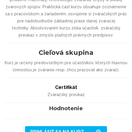
zvarových spojov.
Praktická časť
kurzu obsahuje zoznámenie
sa s pracoviskom a zariadením, osvojenie si zváračských prác
pre nadobudnutie základnej praxe danej zváracej
techniky.
Absolvovaním kurzu
získa účastník
zváračský
preukaz
v zmysle platných právnych predpisov.
Cieľová skupina
Kurz je určený
predovšetkým pre účastníkov, ktorých hlavnou
činnosťou je zváranie resp. chcú pracovať ako zvárači.
Certifikát
Zváračský preukaz
Hodnotenie
PRIHLÁSIŤ SA NA KURZ