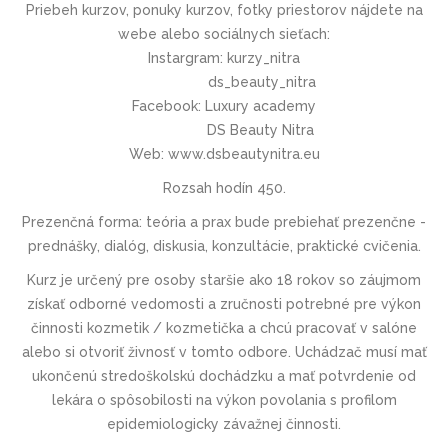
Priebeh kurzov, ponuky kurzov, fotky priestorov nájdete na
webe alebo sociálnych sieťach:
Instargram: kurzy_nitra
ds_beauty_nitra
Facebook: Luxury academy
DS Beauty Nitra
Web: www.dsbeautynitra.eu
Rozsah hodín 450.
Prezenčná forma: teória a prax bude prebiehať prezenčne -
prednášky, dialóg, diskusia, konzultácie, praktické cvičenia.
Kurz je určený pre osoby staršie ako 18 rokov so záujmom
získať odborné vedomosti a zručnosti potrebné pre výkon
činnosti kozmetik / kozmetička a chcú pracovať v salóne
alebo si otvoriť živnosť v tomto odbore. Uchádzač musí mať
ukončenú stredoškolskú dochádzku a mať potvrdenie od
lekára o spôsobilosti na výkon povolania s profilom
epidemiologicky závažnej činnosti.