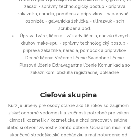
zásad: - správny technologický postup - príprava
zákazníka, náradia, pomôcok a prípravkov - naparovač, -
ozonizér, - galvanická žehlička, - ultrazvuk - scin
scrubber a pod.
Úprava tváre, líčenie - základy líčenia, nácvik rôznych
druhov make-upu: - správny technologický postup -
príprava zákazníka, náradia, pomôcok a prípravkov
Denné líčenie Večerné líčenie Svadobné líčenie
Plesové líčenie Extravagantné líčenie Komunikácia so
zákazníkom, obsluha registračnej pokladne
Cieľová skupina
Kurz je určený pre osoby staršie ako 18 rokov so záujmom
získať odborné vedomosti a zručnosti potrebné pre výkon
činnosti kozmetik / kozmetička a chcú pracovať v salóne
alebo si otvoriť živnosť v tomto odbore. Uchádzač musí mať
ukončenú stredoškolskú dochádzku a mať potvrdenie od