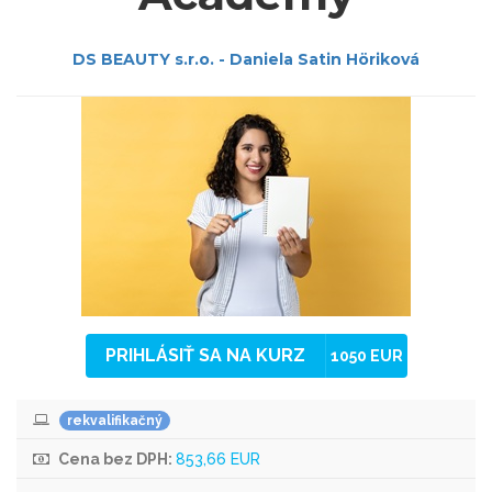
DS BEAUTY s.r.o. - Daniela Satin Höriková
PRIHLÁSIŤ SA NA KURZ
1050 EUR
rekvalifikačný
Cena bez DPH:
853,66 EUR