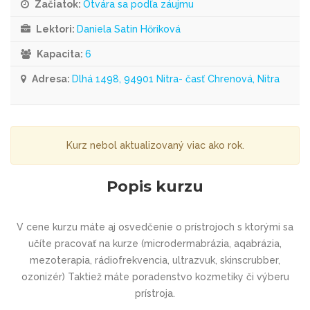
Začiatok:
Otvára sa podľa záujmu
Lektori:
Daniela Satin Hőriková
Kapacita:
6
Adresa:
Dlhá 1498, 94901 Nitra- časť Chrenová, Nitra
Kurz nebol aktualizovaný viac ako rok.
Popis kurzu
V cene kurzu máte aj osvedčenie o prístrojoch s ktorými sa
učíte pracovať na kurze (microdermabrázia, aqabrázia,
mezoterapia, rádiofrekvencia, ultrazvuk, skinscrubber,
ozonizér) Taktiež máte poradenstvo kozmetiky či výberu
prístroja.