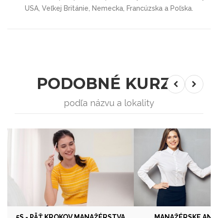
USA, Veľkej Británie, Nemecka, Francúzska a Poľska.
PODOBNÉ KURZY
podľa názvu a lokality
5S - PÄŤ KROKOV MANAŽÉRSTVA
MANAŽÉRSKE ANA