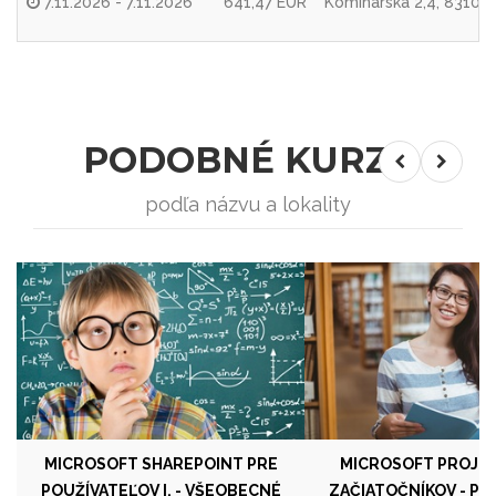
7.11.2026 - 7.11.2026
641,47 EUR
Kominárska 2,4, 83104 
PODOBNÉ KURZY
podľa názvu a lokality
MICROSOFT SHAREPOINT PRE
MICROSOFT PROJECT
POUŽÍVATEĽOV I. - VŠEOBECNÉ
ZAČIATOČNÍKOV - PL