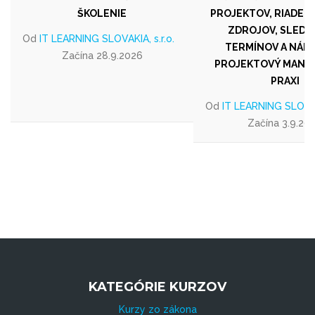
ŠKOLENIE
PROJEKTOV, RIADENI
ZDROJOV, SLEDO
Od
IT LEARNING SLOVAKIA, s.r.o.
TERMÍNOV A NÁKL
Začína 28.9.2026
PROJEKTOVÝ MANA
PRAXI
Od
IT LEARNING SLOVAKI
Začína 3.9.20
KATEGÓRIE KURZOV
Kurzy zo zákona