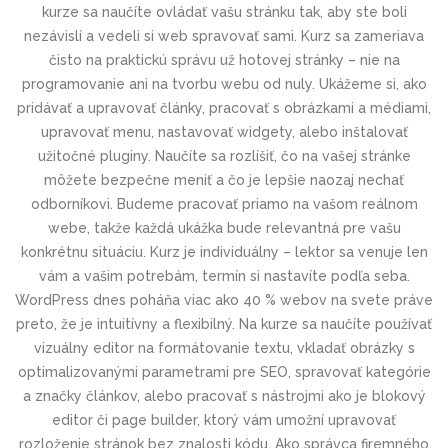
kurze sa naučíte ovládať vašu stránku tak, aby ste boli
nezávislí a vedeli si web spravovať sami. Kurz sa zameriava
čisto na praktickú správu už hotovej stránky – nie na
programovanie ani na tvorbu webu od nuly. Ukážeme si, ako
pridávať a upravovať články, pracovať s obrázkami a médiami,
upravovať menu, nastavovať widgety, alebo inštalovať
užitočné pluginy. Naučíte sa rozlíšiť, čo na vašej stránke
môžete bezpečne meniť a čo je lepšie naozaj nechať
odborníkovi. Budeme pracovať priamo na vašom reálnom
webe, takže každá ukážka bude relevantná pre vašu
konkrétnu situáciu. Kurz je individuálny – lektor sa venuje len
vám a vašim potrebám, termín si nastavíte podľa seba.
WordPress dnes poháňa viac ako 40 % webov na svete práve
preto, že je intuitívny a flexibilný. Na kurze sa naučíte používať
vizuálny editor na formátovanie textu, vkladať obrázky s
optimalizovanými parametrami pre SEO, spravovať kategórie
a značky článkov, alebo pracovať s nástrojmi ako je blokový
editor či page builder, ktorý vám umožní upravovať
rozloženie stránok bez znalosti kódu. Ako správca firemného