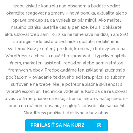
webu získate kontrolu nad obsahom a budete vedieť
okamžite reagovať na zmeny – nová ponuka, aktualita alebo
oprava preklep sa dá vyriešiť za pár minút. Ako majiteľ
malého biznisu ušetríte čas aj peniaze, keď si dokážete
aktualizovať web sami. Kurz sa nezameriava na dizajn ani SEO
stratégiu – ide čisto o technickú obsluhu redakčného
systému. Kurz je určený pre ľudí, ktorí majú hotový web na
WordPresse a chcú sa naučiť ho spravovať – typicky majitelia
firiem, marketéri, asistenti, redaktori alebo administrátori
firemných webov. Predpokladáme len základnú zručnosť s
počítačom – ovládanie textového editora, prácu so súbormi,
surfovanie na webe. Nie je potrebná žiadna skúsenosť s
WordPressom ani technické vzdelanie. Kurz sa dá realizovať
u vás vo firme priamo na vašej stránke, alebo v našej učebni –
práca na reálnom obsahu je najlepší spôsob, ako sa naučiť
WordPress používať efektívne a bez obáv.
PRIHLÁSIŤ SA NA KURZ