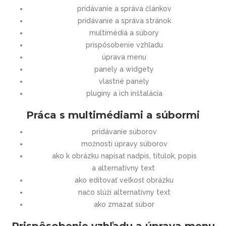
pridávanie a správa článkov
pridávanie a správa stránok
multimédiá a súbory
prispôsobenie vzhľadu
úprava menu
panely a widgety
vlastné panely
pluginy a ich inštalácia
Práca s multimédiami a súbormi
pridávanie súborov
možnosti úpravy súborov
ako k obrázku napísať nadpis, titulok, popis
a alternatívny text
ako editovať veľkosť obrázku
načo slúži alternatívny text
ako zmazať súbor
Prispôsobenie vzhľadu a úprava menu