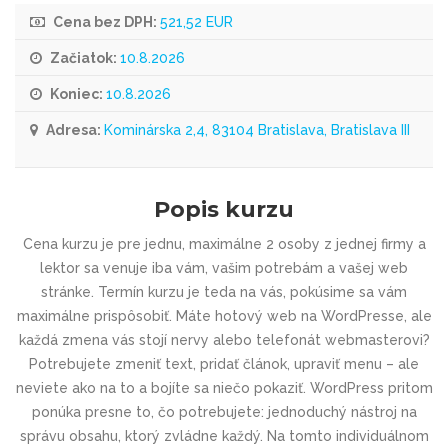
Cena bez DPH:
521,52 EUR
Začiatok:
10.8.2026
Koniec:
10.8.2026
Adresa:
Kominárska 2,4, 83104 Bratislava, Bratislava III
Popis kurzu
Cena kurzu je pre jednu, maximálne 2 osoby z jednej firmy a
lektor sa venuje iba vám, vašim potrebám a vašej web
stránke. Termín kurzu je teda na vás, pokúsime sa vám
maximálne prispôsobiť. Máte hotový web na WordPresse, ale
každá zmena vás stojí nervy alebo telefonát webmasterovi?
Potrebujete zmeniť text, pridať článok, upraviť menu – ale
neviete ako na to a bojíte sa niečo pokaziť. WordPress pritom
ponúka presne to, čo potrebujete: jednoduchý nástroj na
správu obsahu, ktorý zvládne každý. Na tomto individuálnom