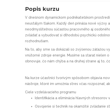
Popis kurzu
V dnešnom dynamickom podnikateľskom prostredí s
neustálym tlakom. Každý deň prináša nové výzvy a
neodmysliteľnou súčasťou pracovného aj osobného 
zvládať a vybudovať si dlhodobú psychickú odolnos
rozhodnutiam.
Na to, aby sme sa dokázali so zvýšenou záťažou 
vnútorné zdroje energie. Musíme sa starať nielen o 
obnovuje, čo nám chýba a na druhej strane aj to, 
Na kurze účastníci tvorivým spôsobom objavia nové
nástroje, ktoré im umožnia stres včas rozpoznať, a
Ciele vzdelávacieho programu
Identifikácia a eliminácia hlavných stresorov 
Osvojenie si techník na okamžité zvládanie 