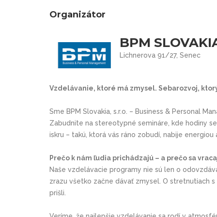
Organizátor
BPM SLOVAKIA,
Lichnerova 91/27, Senec
Vzdelávanie, ktoré má zmysel. Sebarozvoj, ktorý
Sme BPM Slovakia, s.r.o. – Business & Personal Man
Zabudnite na stereotypné semináre, kde hodiny sed
iskru – takú, ktorá vás ráno zobudí, nabije energio
Prečo k nám ľudia prichádzajú – a prečo sa vraca
Naše vzdelávacie programy nie sú len o odovzdávan
zrazu všetko začne dávať zmysel. O stretnutiach s ľ
prišli.
Veríme, že najlepšie vzdelávanie sa rodí v atmosf