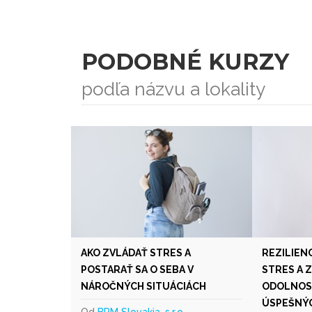
PODOBNÉ KURZY
podľa názvu a lokality
AKO ZVLÁDAŤ STRES A
REZILIENC
POSTARAŤ SA O SEBA V
STRES A 
NÁROČNÝCH SITUÁCIÁCH
ODOLNOSŤ
ÚSPEŠNÝC
Od
BPM Slovakia, s.r.o.