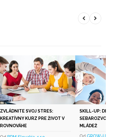
ZVLÁDNITE SVOJ STRES:
SKILL-UP: DENNÝ
KREATÍVNY KURZ PRE ŽIVOT V
SEBAROZVOJOVÝ TÁBOR 
ROVNOVÁHE
MLÁDEŽ
Od
GROW-UP Slovakia s. r.
Od
BPM Slovakia, s.r.o.