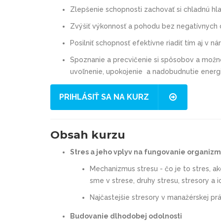
Zlepšenie schopnosti zachovať si chladnú hl
Zvýšiť výkonnosť a pohodu bez negatívnych
Posilniť schopnosť efektívne riadiť tím aj v n
Spoznanie a precvičenie si spôsobov a možnos
uvoľnenie, upokojenie a nadobudnutie energi
PRIHLÁSIŤ SA NA KURZ
Obsah kurzu
Stres a jeho vplyv na fungovanie organiz
Mechanizmus stresu - čo je to stres, ak
sme v strese, druhy stresu, stresory a 
Najčastejšie stresory v manažérskej prá
Budovanie dlhodobej odolnosti