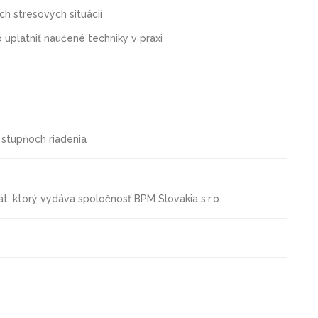
ch stresových situácií
 uplatniť naučené techniky v praxi
h stupňoch riadenia
át, ktorý vydáva spoločnosť BPM Slovakia s.r.o.