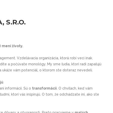
 S.R.O.
 mení životy.
agement. Vzdelávacia organizácia, ktorá robí veci inak.
íte a počúvate monológy. My sme ľudia, ktorí radi zapaľujú
u a ukáže vám potenciál, o ktorom ste doteraz nevedeli.
jú
í informácií. Sú o
transformácii
. O chvíľach, keď vám
uďmi, ktorí vás inšpirujú. O tom, že odchádzate iní, ako ste
ére dôvery a otvorenosti. Preto pracujeme v
malých