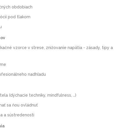
očných obdobiach
ócií pod tlakom
u
tov
čné vzorce v strese, znižovanie napätia - zásady, tipy a
tíme
rofesionálneho nadhľadu
ela (dýchacie techniky, mindfulness, …)
hať sa ňou ovládnuť
a a sústredenosti
nia