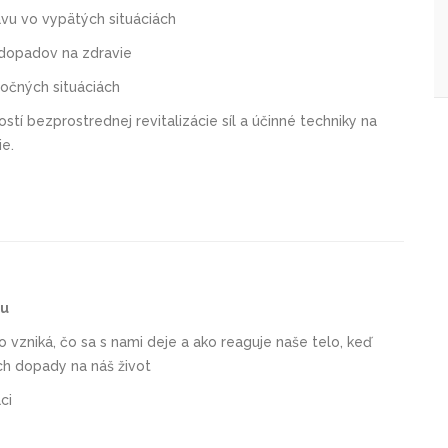
avu vo vypätých situáciách
 dopadov na zdravie
áročných situáciách
tí bezprostrednej revitalizácie síl a účinné techniky na
e.
mu
o vzniká, čo sa s nami deje a ako reaguje naše telo, keď
ich dopady na náš život
ci