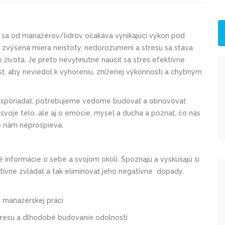
a od manažérov/lídrov očakáva vynikajúci výkon pod
 zvýšená miera neistoty, nedorozumení a stresu sa stáva
života. Je preto nevyhnutné naučiť sa stres efektívne
ť, aby neviedol k vyhoreniu, zníženej výkonnosti a chybným
vysporiadať, potrebujeme vedome budovať a obnovovať
svoje telo, ale aj o emócie, myseľ a ducha a poznať, čo nás
čo nám neprospieva.
 informácie o sebe a svojom okolí. Spoznajú a vyskúšajú si
ktívne zvládať a tak eliminovať jeho negatívne dopady.
v manažérskej práci
stresu a dlhodobé budovanie odolnosti