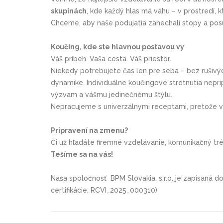
skupinách
, kde každý hlas má váhu – v prostredí, 
Chceme, aby naše podujatia zanechali stopy a posunu
Koučing, kde ste hlavnou postavou vy
Váš príbeh. Vaša cesta. Váš priestor.
Niekedy potrebujete čas len pre seba – bez rušivý
dynamike. Individuálne koučingové stretnutia nepr
výzvam a vášmu jedinečnému štýlu.
Nepracujeme s univerzálnymi receptami, pretože va
Pripravení na zmenu?
Či už hľadáte firemné vzdelávanie, komunikačný tré
Tešíme sa na vás!
Naša spoločnosť BPM Slovakia, s.r.o. je zapísaná d
certifikácie: RCVI_2025_000310)