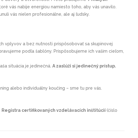
ktoré vás nabije energiou namiesto toho, aby vás unavilo.
li vás nielen profesionálne, ale aj ľudsky.
ch vplyvov a bez nutnosti prispôsobovať sa skupinovej
ipravujeme podľa šablóny. Prispôsobujeme ich vašim cieľom,
ša situácia je jedinečná.
A zaslúži si jedinečný prístup.
ning alebo individuálny koučing – sme tu pre vás.
o
Registra certifikovaných vzdelávacích inštitúcií
(číslo