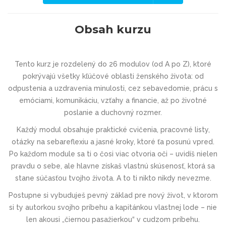
Obsah kurzu
Tento kurz je rozdelený do 26 modulov (od A po Z), ktoré
pokrývajú všetky kľúčové oblasti ženského života: od
odpustenia a uzdravenia minulosti, cez sebavedomie, prácu s
emóciami, komunikáciu, vzťahy a financie, až po životné
poslanie a duchovný rozmer.
Každý modul obsahuje praktické cvičenia, pracovné listy,
otázky na sebareflexiu a jasné kroky, ktoré ťa posunú vpred.
Po každom module sa ti o čosi viac otvoria oči – uvidíš nielen
pravdu o sebe, ale hlavne získaš vlastnú skúsenosť, ktorá sa
stane súčasťou tvojho života. A to ti nikto nikdy nevezme.
Postupne si vybuduješ pevný základ pre nový život, v ktorom
si ty autorkou svojho príbehu a kapitánkou vlastnej lode – nie
len akousi „čiernou pasažierkou“ v cudzom príbehu.