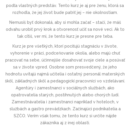
podľa vlastných predstáv. Tento kurz je aj pre ženu, ktorá sa
rozhodla, že jej život bude patriť jej – nie okolnostiam.
Nemusíš byť dokonalá, aby si mohla začať – stačí, že máš
odvahu urobiť prvý krok a otvorenosť učiť sa nové veci. Ak to
tak cítiš, ver mi, že tento kurz je presne pre teba.
Kurz je pre všetkých, ktorí pociťujú stagnáciu v živote,
vyhorenie v práci, podceňovanie okolia, alebo majú chuť
pracovať na sebe, účinnejšie dosahovať svoje ciele a posúvať
sa v živote vpred. Osobne som presvedčený, že jeho
hodnotu uvítajú najmä učitelia i ostatný personál materských
škôl, základných škôl a pedagogickí pracovníci vo vzdelávaní.
Agentúry i zamestnanci v sociálnych službách, ako
opatrovatelia starých, postihnutých alebo chorých ľudí.
Zamestnávatelia i zamestnanci napríklad v hoteloch, v
službách a gastro prevádzkach. Začínajúci podnikatelia a
SZČO. Verím však tomu, že tento kurz si určite nájde
zákazníka aj z inej oblasti.