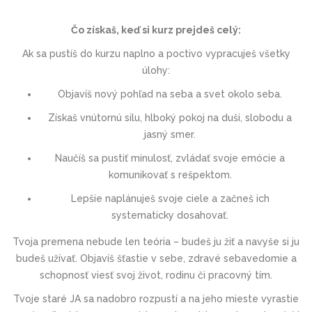
Čo získaš, keď si kurz prejdeš celý:
Ak sa pustíš do kurzu naplno a poctivo vypracuješ všetky
úlohy:
Objavíš nový pohľad na seba a svet okolo seba.
Získaš vnútornú silu, hlboký pokoj na duši, slobodu a
jasný smer.
Naučíš sa pustiť minulosť, zvládať svoje emócie a
komunikovať s rešpektom.
Lepšie naplánuješ svoje ciele a začneš ich
systematicky dosahovať.
Tvoja premena nebude len teória – budeš ju žiť a navyše si ju
budeš užívať. Objavíš šťastie v sebe, zdravé sebavedomie a
schopnosť viesť svoj život, rodinu či pracovný tím.
Tvoje staré JA sa nadobro rozpustí a na jeho mieste vyrastie