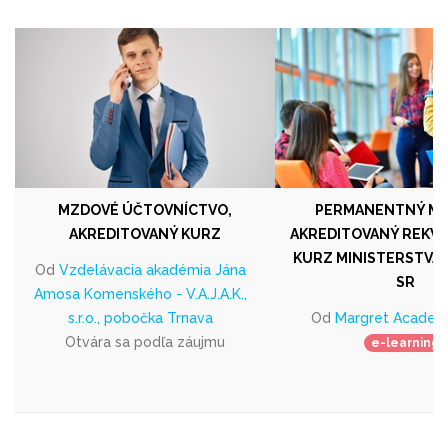
MZDOVÉ ÚČTOVNÍCTVO,
PERMANENTNÝ MA
AKREDITOVANÝ KURZ
AKREDITOVANÝ REKVA
KURZ MINISTERSTVA
Od
Vzdelávacia akadémia Jána
SR
Amosa Komenského - V.A.J.A.K.,
s.r.o., pobočka Trnava
Od
Margret Academy 
Otvára sa podľa záujmu
e-learning