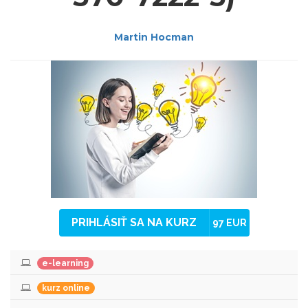
Martin Hocman
PRIHLÁSIŤ SA NA KURZ
97 EUR
e-learning
kurz online