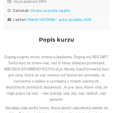
nie je platcom DPH
Začiatok:
Otvára sa podľa záujmu
Lektori:
Martin HOCMAN - autor projektu AOR
Popis kurzu
Dopraj svojmu životu zmenu k lepšiemu. Dopraj mu REŠTART.
Tento kurz ťa zmení viac, než si teraz dokážeš predstaviť.
ABECEDA OSOBNÉHO ROZVOJA
je hlboký transformačný kurz
pre ženy, ktoré už viac nechcú od života len omrvinky. Je
vytvorený s láskou a vychádza z mojich vlastných,
skutočných životných skúseností. Je pre ženy, ktoré cítia, že
majú právo na viac – viac pokoja, viac sily, viac radosti, viac
jasnosti.
Nečakaj však suchú teóriu, ktorá skončí zabudnutá niekde na