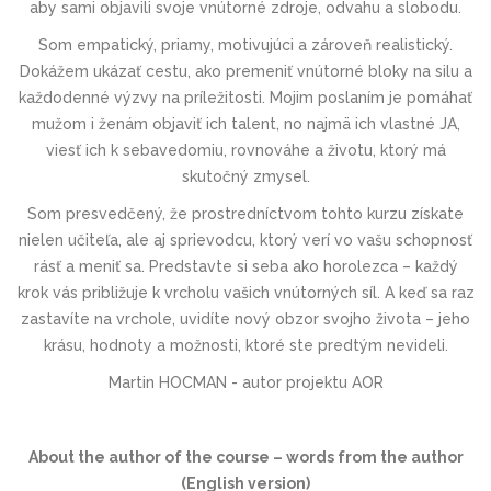
aby sami objavili svoje vnútorné zdroje, odvahu a slobodu.
Som empatický, priamy, motivujúci a zároveň realistický.
Dokážem ukázať cestu, ako premeniť vnútorné bloky na silu a
každodenné výzvy na príležitosti. Mojim poslaním je pomáhať
mužom i ženám objaviť ich talent, no najmä ich vlastné JA,
viesť ich k sebavedomiu, rovnováhe a životu, ktorý má
skutočný zmysel.
Som presvedčený, že prostredníctvom tohto kurzu získate
nielen učiteľa, ale aj sprievodcu, ktorý verí vo vašu schopnosť
rásť a meniť sa. Predstavte si seba ako horolezca – každý
krok vás približuje k vrcholu vašich vnútorných síl. A keď sa raz
zastavíte na vrchole, uvidíte nový obzor svojho života – jeho
krásu, hodnoty a možnosti, ktoré ste predtým nevideli.
Martin HOCMAN - autor projektu AOR
About the author of the course – words from the author
(English version)