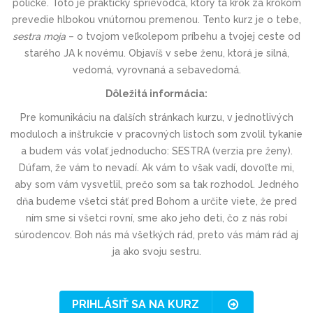
poličke. Toto je praktický sprievodca, ktorý ťa krok za krokom
prevedie hlbokou vnútornou premenou. Tento kurz je o tebe,
sestra moja
– o tvojom veľkolepom príbehu a tvojej ceste od
starého JA k novému. Objavíš v sebe ženu, ktorá je silná,
vedomá, vyrovnaná a sebavedomá.
Dôležitá informácia:
Pre komunikáciu na ďalších stránkach kurzu, v jednotlivých
moduloch a inštrukcie v pracovných listoch som zvolil tykanie
a budem vás volať jednoducho:
SESTRA
(verzia pre ženy).
Dúfam, že vám to nevadí. Ak vám to však vadí, dovoľte mi,
aby som vám vysvetlil, prečo som sa tak rozhodol. Jedného
dňa budeme všetci stáť pred Bohom a určite viete, že pred
ním sme si všetci rovní, sme ako jeho deti, čo z nás robí
súrodencov. Boh nás má všetkých rád, preto vás mám rád aj
ja ako svoju sestru.
PRIHLÁSIŤ SA NA KURZ