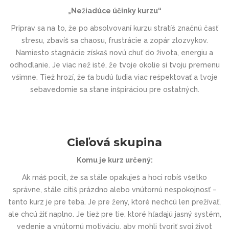
„
Nežiadúce účinky kurzu“
Priprav sa na to, že po absolvovaní kurzu stratíš značnú časť
stresu, zbavíš sa chaosu, frustrácie a zopár zlozvykov.
Namiesto stagnácie získaš novú chuť do života, energiu a
odhodlanie. Je viac než isté, že tvoje okolie si tvoju premenu
všimne. Tiež hrozí, že ťa budú ľudia viac rešpektovať a tvoje
sebavedomie sa stane inšpiráciou pre ostatných.
Cieľová skupina
Komu je kurz určený:
Ak máš pocit, že sa stále opakuješ a hoci robíš všetko
správne, stále cítiš prázdno alebo vnútornú nespokojnosť –
tento kurz je pre teba. Je pre ženy, ktoré nechcú len prežívať,
ale chcú žiť naplno. Je tiež pre tie, ktoré hľadajú jasný systém,
vedenie a vnútornú motiváciu, aby mohli tvoriť svoj život