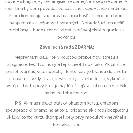
nové – silnejšie, vyrovnanejšie, vedomejšie a sebavedomé. V
reči filmu by som povedal, že sa staneš
super ženou
, hrdinkou,
ktorá kombinuje silu, odvahu a múdrosť – schopnou tvoriť
svoju realitu a inšpirovať ostatných. Nebudeš už len riešiť
problémy – budeš ženou, ktorá tvorí svoj život s gráciou a
odvahou.
Záverečná rada ZDARMA:
Nepremárni ďalší rok v kolotoči problémov, stresu a
stagnácie, keď tvoj nový a lepší život ťa už čaká. Ak cítiš, že
prišiel tvoj čas, viac neotáľaj. Tento kurz je bránou do života,
po akom si vždy túžila, sestra moja. Rozhodni sa, vykroč a
vstúp – tento prvý krok je najdôležitejší a je iba na tebe. Nik
iný ho za teba neurobí.
P.S.
Ak máš nejaké otázky ohľadom kurzu, ohľadom
spolupráce či priamo na autora, prípadne ak chceš bezplatnú
ukážku tohto kurzu (Komplet celý prvý modul A) - neváhaj a
kontaktuj ma.