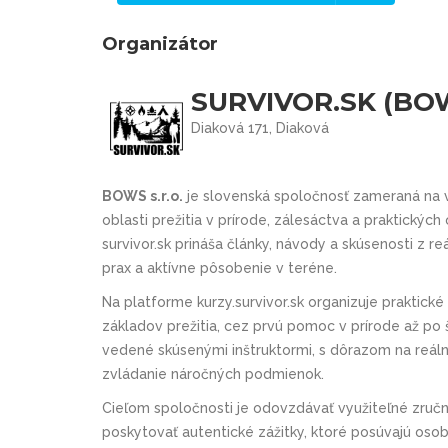
Organizátor
SURVIVOR.SK (BOWS
Diaková 171, Diaková
BOWS s.r.o.
je slovenská spoločnosť zameraná na 
oblasti prežitia v prírode, zálesáctva a praktický
survivor.sk prináša články, návody a skúsenosti z 
prax a aktívne pôsobenie v teréne.
Na platforme kurzy.survivor.sk organizuje praktické 
základov prežitia, cez prvú pomoc v prírode až po
vedené skúsenými inštruktormi, s dôrazom na reálne
zvládanie náročných podmienok.
Cieľom spoločnosti je odovzdávať využiteľné zručno
poskytovať autentické zážitky, ktoré posúvajú osob