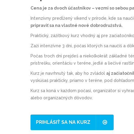
Cena je za dvoch účastníkov – vezmi so sebou par
Intenzívny predĺžený víkend v prírode, kde sa nauč
pripraviť sa na vlastné nové dobrodružstvá.
Praktický, zážitkový kurz vhodný aj pre začiatočník
Zaži intenzívne 3 dni, počas ktorých sa naučíš a dôk
Počas troch dní prejdeš a niekoľkokrát základné té
prístrešku, orientáciu v teréne, jedlé a liečivé rast
Kurz je navrhnutý tak, aby ho zvládol
aj začiatočn
vyskúšaš prakticky, priamo v teréne, pod dohľadom
Kurz sa koná v každom počasí, organizátor si vyhr
alebo organizačných dôvodov.
PRIHLÁSIŤ SA NA KURZ