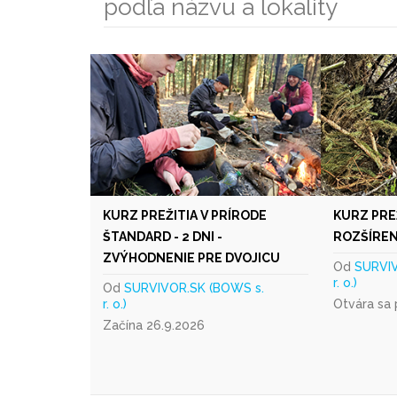
podľa názvu a lokality
KURZ PREŽITIA V PRÍRODE
KURZ PRE
ŠTANDARD - 2 DNI -
ROZŠÍRENÝ
ZVÝHODNENIE PRE DVOJICU
Od
SURVIV
r. o.)
Od
SURVIVOR.SK (BOWS s.
r. o.)
Otvára sa
Začína 26.9.2026