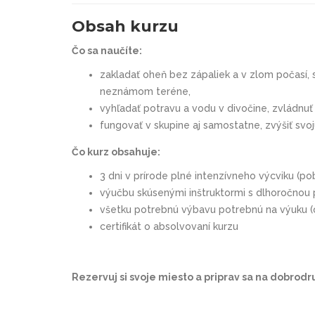
Obsah kurzu
Čo sa naučíte:
zakladať oheň bez zápaliek a v zlom počasí, 
neznámom teréne,
vyhľadať potravu a vodu v divočine, zvládnuť
fungovať v skupine aj samostatne, zvýšiť svoj
Čo kurz obsahuje:
3 dni v prírode plné intenzívneho výcviku (poby
výučbu skúsenými inštruktormi s dlhoročnou
všetku potrebnú výbavu potrebnú na výuku (o
certifikát o absolvovaní kurzu
Rezervuj si svoje miesto a priprav sa na dobrodr