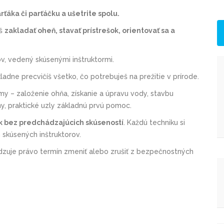
ťáka či parťáčku a ušetrite spolu.
íš
zakladať oheň, stavať prístrešok, orientovať sa a
ov, vedený skúsenými inštruktormi.
ladne precvičíš všetko, čo potrebuješ na prežitie v prírode.
my – založenie ohňa, získanie a úpravu vody, stavbu
liny, praktické uzly základnú prvú pomoc.
ík bez predchádzajúcich skúseností
. Každú techniku si
 skúsených inštruktorov.
adzuje právo termín zmeniť alebo zrušiť z bezpečnostných