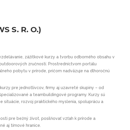
 S. R. O.)
vzdelávanie, zážitkové kurzy a tvorbu odborného obsahu v
ch outdoorových zručností. Prostredníctvom portálu
reálneho pobytu v prírode, pričom nadväzuje na dlhoročnú
kurzy pre jednotlivcov, firmy aj uzavreté skupiny – od
 špecializované a teambuildingové programy. Kurzy sú
 situácie, rozvoj praktického myslenia, spoluprácu a
sti pre bežný život, posilňovať vzťah k prírode a
né aj tímové hranice.