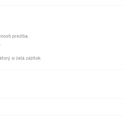
nosti prežitia,
,
torý si želá zážitok.