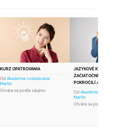
KURZ OPATROVANIA
JAZYKOVÉ KURZY NEMČIN
ZAČIATOČNÍCI, MIERNE
Od
Akadémia vzdelávania
POKROČILÍ /
Martin
Otvára sa podľa záujmu
Od
Akadémia vzdelávania
Martin
Otvára sa podľa záujmu