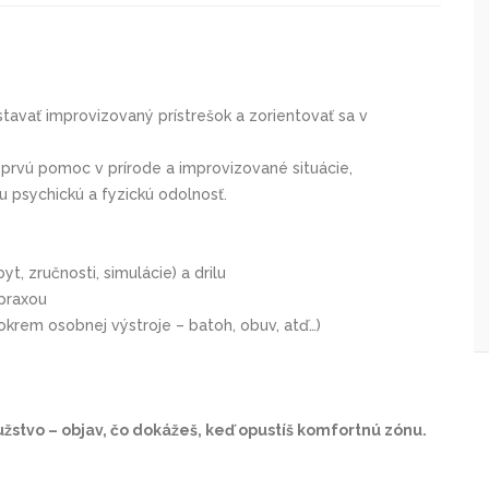
stavať improvizovaný prístrešok a zorientovať sa v
 prvú pomoc v prírode a improvizované situácie,
u psychickú a fyzickú odolnosť.
t, zručnosti, simulácie) a drilu
 praxou
krem osobnej výstroje – batoh, obuv, atď…)
užstvo – objav, čo dokážeš, keď opustíš komfortnú zónu.