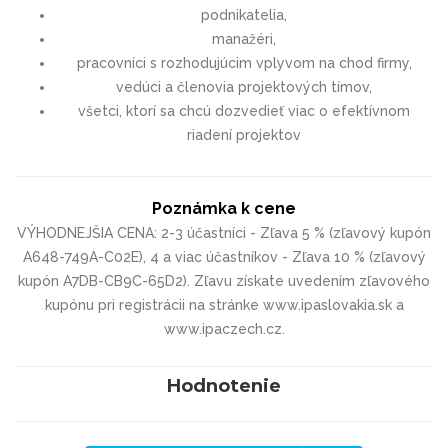
podnikatelia,
manažéri,
pracovníci s rozhodujúcim vplyvom na chod firmy,
vedúci a členovia projektových tímov,
všetci, ktorí sa chcú dozvedieť viac o efektívnom
riadení projektov
Poznámka k cene
VÝHODNEJŠIA CENA: 2-3 účastníci - Zľava 5 % (zľavový kupón
A648-749A-C02E), 4 a viac účastníkov - Zľava 10 % (zľavový
kupón A7DB-CB9C-65D2). Zľavu získate uvedením zľavového
kupónu pri registrácii na stránke www.ipaslovakia.sk a
www.ipaczech.cz.
Hodnotenie