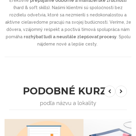
Efektívne
prepájame odborné a manažérske zručnosti
(hard & soft skills). Našimi klientmi sú spoločnosti bez
rozdielu odvetvia, ktoré sa nezmierili s nedokonalosťou a
aktívne cieľavedome pracujú na svojej budúcnosti. Veríme, že
dôvera, vzájomný rešpekt a poctivá tímová spolupráca nám
pomáha
rozhýbať ľudí a neustále zlepšovať procesy
. Spolu
nájdeme nové a lepšie cesty.
PODOBNÉ KURZY
podľa názvu a lokality