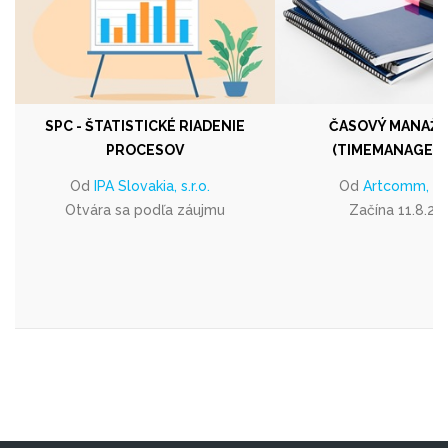
SPC - ŠTATISTICKÉ RIADENIE
ČASOVÝ MANAŽ
PROCESOV
(TIMEMANAGEM
Od
IPA Slovakia, s.r.o.
Od
Artcomm, s.r
Otvára sa podľa záujmu
Začína 11.8.20