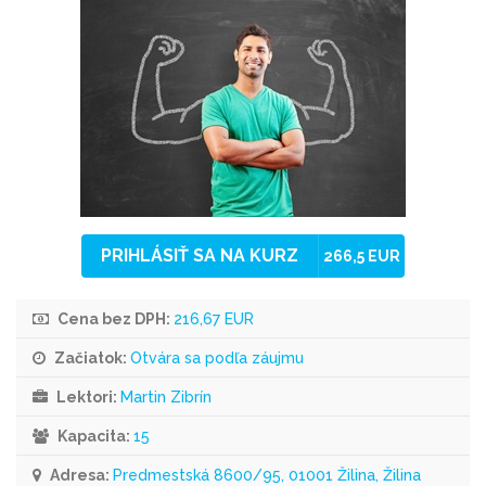
PRIHLÁSIŤ SA NA KURZ
266,5 EUR
Cena bez DPH:
216,67 EUR
Začiatok:
Otvára sa podľa záujmu
Lektori:
Martin Zibrín
Kapacita:
15
Adresa:
Predmestská 8600/95, 01001 Žilina, Žilina