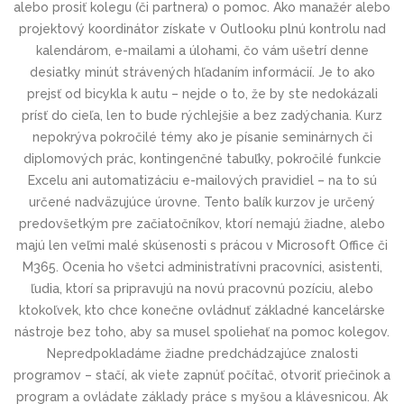
alebo prosiť kolegu (či partnera) o pomoc. Ako manažér alebo
projektový koordinátor získate v Outlooku plnú kontrolu nad
kalendárom, e-mailami a úlohami, čo vám ušetrí denne
desiatky minút strávených hľadaním informácií. Je to ako
prejsť od bicykla k autu – nejde o to, že by ste nedokázali
prísť do cieľa, len to bude rýchlejšie a bez zadýchania. Kurz
nepokrýva pokročilé témy ako je písanie seminárnych či
diplomových prác, kontingenčné tabuľky, pokročilé funkcie
Excelu ani automatizáciu e-mailových pravidiel – na to sú
určené nadväzujúce úrovne. Tento balík kurzov je určený
predovšetkým pre začiatočníkov, ktorí nemajú žiadne, alebo
majú len veľmi malé skúsenosti s prácou v Microsoft Office či
M365. Ocenia ho všetci administratívni pracovníci, asistenti,
ľudia, ktorí sa pripravujú na novú pracovnú pozíciu, alebo
ktokoľvek, kto chce konečne ovládnuť základné kancelárske
nástroje bez toho, aby sa musel spoliehať na pomoc kolegov.
Nepredpokladáme žiadne predchádzajúce znalosti
programov – stačí, ak viete zapnúť počítač, otvoriť priečinok a
program a ovládate základy práce s myšou a klávesnicou. Ak