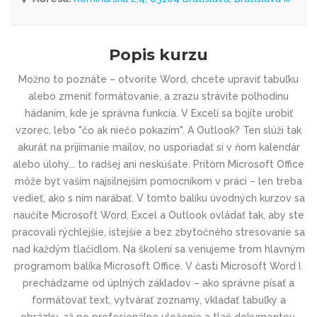
Popis kurzu
Možno to poznáte – otvoríte Word, chcete upraviť tabuľku
alebo zmeniť formátovanie, a zrazu strávite polhodinu
hádaním, kde je správna funkcia. V Exceli sa bojíte urobiť
vzorec, lebo "čo ak niečo pokazím". A Outlook? Ten slúži tak
akurát na prijímanie mailov, no usporiadať si v ňom kalendár
alebo úlohy... to radšej ani neskúšate. Pritom Microsoft Office
môže byť vaším najsilnejším pomocníkom v práci – len treba
vedieť, ako s ním narábať. V tomto balíku úvodných kurzov sa
naučíte Microsoft Word, Excel a Outlook ovládať tak, aby ste
pracovali rýchlejšie, istejšie a bez zbytočného stresovanie sa
nad každým tlačidlom. Na školení sa venujeme trom hlavným
programom balíka Microsoft Office. V časti Microsoft Word I.
prechádzame od úplných základov – ako správne písať a
formátovať text, vytvárať zoznamy, vkladať tabuľky a