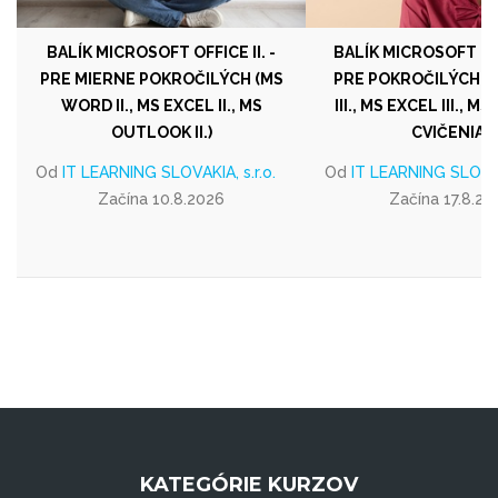
BALÍK MICROSOFT OFFICE II. -
BALÍK MICROSOFT OFFI
PRE MIERNE POKROČILÝCH (MS
PRE POKROČILÝCH 
WORD II., MS EXCEL II., MS
III., MS EXCEL III., MS 
OUTLOOK II.)
CVIČENIA)
Od
IT LEARNING SLOVAKIA, s.r.o.
Od
IT LEARNING SLOVAKI
Začína 10.8.2026
Začína 17.8.20
KATEGÓRIE KURZOV