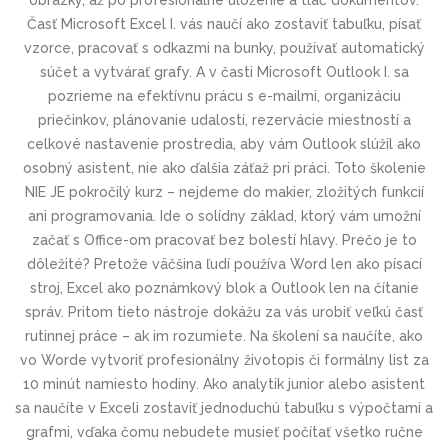
obrázky, až po profesionálne uloženie a tlač dokumentov.
Časť Microsoft Excel I. vás naučí ako zostaviť tabuľku, písať
vzorce, pracovať s odkazmi na bunky, používať automatický
súčet a vytvárať grafy. A v časti Microsoft Outlook I. sa
pozrieme na efektívnu prácu s e-mailmi, organizáciu
priečinkov, plánovanie udalostí, rezervácie miestností a
celkové nastavenie prostredia, aby vám Outlook slúžil ako
osobný asistent, nie ako ďalšia záťaž pri práci. Toto školenie
NIE JE pokročilý kurz – nejdeme do makier, zložitých funkcií
ani programovania. Ide o solídny základ, ktorý vám umožní
začať s Office-om pracovať bez bolestí hlavy. Prečo je to
dôležité? Pretože väčšina ľudí používa Word len ako písací
stroj, Excel ako poznámkový blok a Outlook len na čítanie
správ. Pritom tieto nástroje dokážu za vás urobiť veľkú časť
rutinnej práce – ak im rozumiete. Na školení sa naučíte, ako
vo Worde vytvoriť profesionálny životopis či formálny list za
10 minút namiesto hodiny. Ako analytik junior alebo asistent
sa naučíte v Exceli zostaviť jednoduchú tabuľku s výpočtami a
grafmi, vďaka čomu nebudete musieť počítať všetko ručne