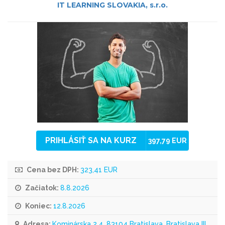
IT LEARNING SLOVAKIA, s.r.o.
PRIHLÁSIŤ SA NA KURZ
397,79 EUR
Cena bez DPH:
323,41 EUR
Začiatok:
8.8.2026
Koniec:
12.8.2026
Adresa:
Kominárska 2,4, 83104 Bratislava, Bratislava III