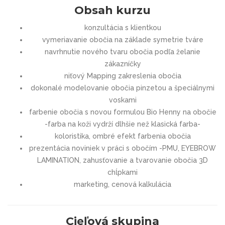
Obsah kurzu
konzultácia s klientkou
vymeriavanie obočia na základe symetrie tváre
navrhnutie nového tvaru obočia podľa želanie
zákazníčky
niťový Mapping zakreslenia obočia
dokonalé modelovanie obočia pinzetou a špeciálnymi
voskami
farbenie obočia s novou formulou Bio Henny na obočie
-farba na koži vydrží dlhšie než klasická farba-
koloristika, ombré efekt farbenia obočia
prezentácia noviniek v práci s obočím -PMU, EYEBROW
LAMINATION, zahusťovanie a tvarovanie obočia 3D
chĺpkami
marketing, cenová kalkulácia
Cieľová skupina