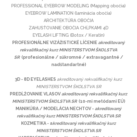
PROFESSIONAL EYEBROW MODELING (Mapping obočia)
EYEBROW LAMINATION (laminácia obočia)
ARCHITEKTÚRA OBOČIA
ZAHUSŤOVANIE OBOČIA CHĹPKAMI 4D
EYELASH LIFTING (Botox / Keratín)
PROFESIONÁLNE VIZÁŽISTICKÉ LÍČENIE
akreditovaný
rekvalifikačný kurz MINISTERSTVOM ŠKOLSTVA
SR
(profesionálne / sú­kromné / extrava­gantné /
nadštan­dartné)
3D - 8D EYELASHES
akreditovaný rekvalifikačný kurz
MINISTERSTVOM ŠKOLSTVA SR
PREDĹŽOVANIE VLASOV
akreditovaný rekvalifikačný kurz
MINISTERSTVOM ŠKOLSTVA SR
(10-mi metódami EÚ)
MANIKÚRA / MODELÁCIA NECHTOV -
akreditovaný
rekvalifikačný kurz MINISTERSTVOM ŠKOLSTVA SR
KOZMETIKA - a
kreditovaný rekvalifikačný kurz
MINISTERSTVOM ŠKOLSTVA SR