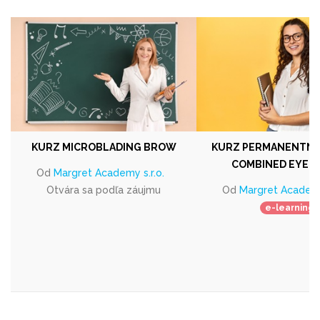
KURZ MICROBLADING BROW
KURZ PERMANENTNÝ
COMBINED EYE
Od
Margret Academy s.r.o.
Otvára sa podľa záujmu
Od
Margret Academy 
e-learning