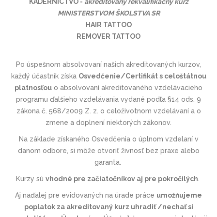
KADERNÍCTVO
-
akreditovaný rekvalifikačný kurz
MINISTERSTVOM ŠKOLSTVA SR
HAIR TATTOO
REMOVER TATTOO
Po úspešnom absolvovaní našich akreditovaných kurzov,
každý účastník získa
Osvedčenie/Certifikát s celoštátnou
platnosťou
o absolvovaní akreditovaného vzdelávacieho
programu ďalšieho vzdelávania vydané podľa §14 ods. 9
zákona č. 568/2009 Z. z. o celoživotnom vzdelávaní a o
zmene a doplnení niektorých zákonov.
Na základe získaného Osvedčenia o úplnom vzdelaní v
danom odbore, si môže otvoriť živnosť bez praxe alebo
garanta.
Kurzy sú
vhodné pre začiatočníkov aj pre pokročilých
.
Aj naďalej pre evidovaných na úrade práce
umožňujeme
poplatok za akreditovaný kurz uhradiť /nechať si