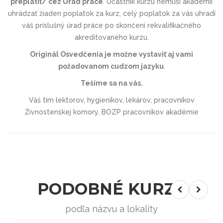
preplatiť/ cez Úrad práce
. Účastník kurzu nemusí akadémií
uhrádzať žiaden poplatok za kurz, celý poplatok za vás uhradí
váš príslušný úrad práce po skončení rekvalifikačného
akreditovaného kurzu.
Originál Osvedčenia je možne vystaviť aj vami
požadovanom cudzom jazyku
.
Tešíme sa na vás
.
Váš tím lektorov, hygienikov, lekárov, pracovníkov
Živnostenskej komory, BOZP pracovníkov akadémie
PODOBNÉ KURZY
podľa názvu a lokality