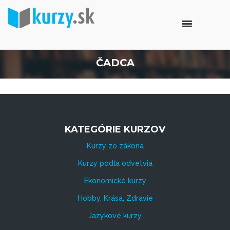
ČADCA
KATEGÓRIE KURZOV
Kurzy zo zákona
Kurzy podľa odvetvia
Ekonomické kurzy
Hobby, Krása, Zdravie
Jazykové kurzy