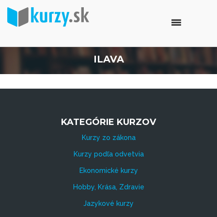
ILAVA
KATEGÓRIE KURZOV
Kurzy zo zákona
Kurzy podľa odvetvia
Ekonomické kurzy
Hobby, Krása, Zdravie
Jazykové kurzy