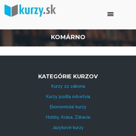
KOMÁRNO
KATEGÓRIE KURZOV
Kurzy zo zákona
Kurzy podľa odvetvia
Ekonomické kurzy
Hobby, Krása, Zdravie
Jazykové kurzy