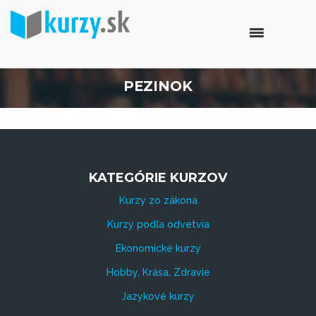
PEZINOK
KATEGÓRIE KURZOV
Kurzy zo zákona
Kurzy podľa odvetvia
Ekonomické kurzy
Hobby, Krása, Zdravie
Jazykové kurzy