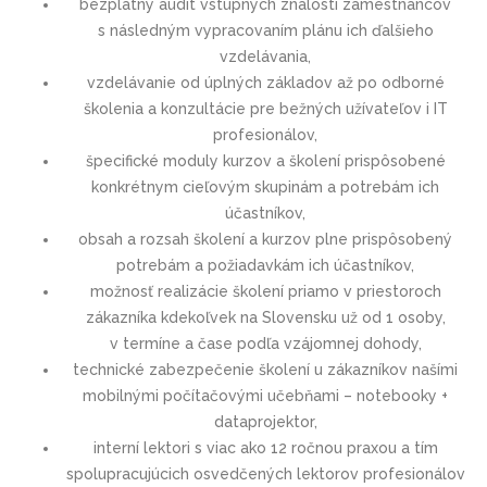
bezplatný audit vstupných znalostí zamestnancov
s následným vypracovaním plánu ich ďalšieho
vzdelávania,
vzdelávanie od úplných základov až po odborné
školenia a konzultácie pre bežných užívateľov i IT
profesionálov,
špecifické moduly kurzov a školení prispôsobené
konkrétnym cieľovým skupinám a potrebám ich
účastníkov,
obsah a rozsah školení a kurzov plne prispôsobený
potrebám a požiadavkám ich účastníkov,
možnosť realizácie školení priamo v priestoroch
zákazníka kdekoľvek na Slovensku už od 1 osoby,
v termíne a čase podľa vzájomnej dohody,
technické zabezpečenie školení u zákazníkov našími
mobilnými počítačovými učebňami – notebooky +
dataprojektor,
interní lektori s viac ako 12 ročnou praxou a tím
spolupracujúcich osvedčených lektorov profesionálov