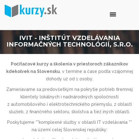
IVIT - INŠTITÚT VZDELÁVANIA
INFORMAČNÝCH TECHNOLÓGIÍ, S.R.O.
Počítačové kurzy a školenia v priestoroch zákazníkov
kdekoľvek na Slovensku
, v termíne a čase podľa vzájomnej
dohody už od 1 osoby.
Zameriavame sa predovšetkým na pokrytie potrieb firemnej
klientely lokálnych i nadnárodných spoločností
z automobilového i elektrotechnic­kého priemyslu, z oblastí
služieb, z finančného sektoru, školstva a tiež iných oblastí.
Poskytujeme **komplexné služby v oblasti IT vzdelávania **
na území celej Slovenskej republiky: