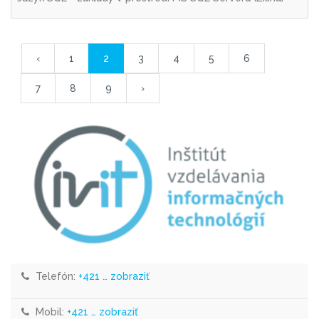
‹
1
2
3
4
5
6
7
8
9
›
Telefón:
+421 … zobraziť
Mobil:
+421 … zobraziť