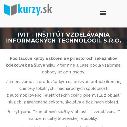
IVIT - INŠTITÚT VZDELÁVANIA
INFORMAČNÝCH TECHNOLÓGIÍ, S.R.O.
Počítačové kurzy a školenia v priestoroch zákazníkov
kdekoľvek na Slovensku
, v termíne a čase podľa vzájomnej
dohody už od 1 osoby.
Zameriavame sa predovšetkým na pokrytie potrieb firemnej
klientely lokálnych i nadnárodných spoločností
z automobilového i elektrotechnic­kého priemyslu, z oblastí
služieb, z finančného sektoru, školstva a tiež iných oblastí.
Poskytujeme **komplexné služby v oblasti IT vzdelávania **
na území celej Slovenskej republiky: