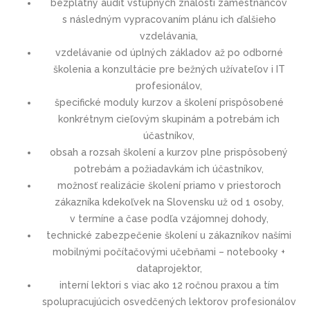
bezplatný audit vstupných znalostí zamestnancov
s následným vypracovaním plánu ich ďalšieho
vzdelávania,
vzdelávanie od úplných základov až po odborné
školenia a konzultácie pre bežných užívateľov i IT
profesionálov,
špecifické moduly kurzov a školení prispôsobené
konkrétnym cieľovým skupinám a potrebám ich
účastníkov,
obsah a rozsah školení a kurzov plne prispôsobený
potrebám a požiadavkám ich účastníkov,
možnosť realizácie školení priamo v priestoroch
zákazníka kdekoľvek na Slovensku už od 1 osoby,
v termíne a čase podľa vzájomnej dohody,
technické zabezpečenie školení u zákazníkov našími
mobilnými počítačovými učebňami – notebooky +
dataprojektor,
interní lektori s viac ako 12 ročnou praxou a tím
spolupracujúcich osvedčených lektorov profesionálov