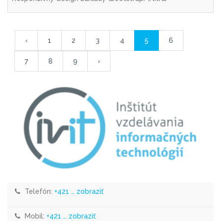
‹
1
2
3
4
5
6
7
8
9
›
Telefón:
+421 … zobraziť
Mobil:
+421 … zobraziť