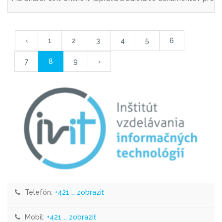
‹
1
2
3
4
5
6
7
8
9
›
Telefón:
+421 … zobraziť
Mobil:
+421 … zobraziť