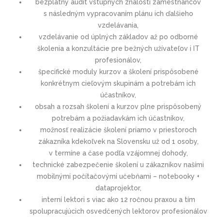
bezplatný audit vstupných znalostí zamestnancov
s následným vypracovaním plánu ich ďalšieho
vzdelávania,
vzdelávanie od úplných základov až po odborné
školenia a konzultácie pre bežných užívateľov i IT
profesionálov,
špecifické moduly kurzov a školení prispôsobené
konkrétnym cieľovým skupinám a potrebám ich
účastníkov,
obsah a rozsah školení a kurzov plne prispôsobený
potrebám a požiadavkám ich účastníkov,
možnosť realizácie školení priamo v priestoroch
zákazníka kdekoľvek na Slovensku už od 1 osoby,
v termíne a čase podľa vzájomnej dohody,
technické zabezpečenie školení u zákazníkov našími
mobilnými počítačovými učebňami – notebooky +
dataprojektor,
interní lektori s viac ako 12 ročnou praxou a tím
spolupracujúcich osvedčených lektorov profesionálov