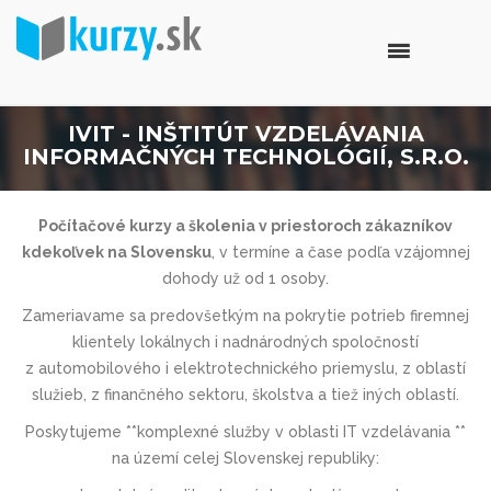
IVIT - INŠTITÚT VZDELÁVANIA
INFORMAČNÝCH TECHNOLÓGIÍ, S.R.O.
Počítačové kurzy a školenia v priestoroch zákazníkov
kdekoľvek na Slovensku
, v termíne a čase podľa vzájomnej
dohody už od 1 osoby.
Zameriavame sa predovšetkým na pokrytie potrieb firemnej
klientely lokálnych i nadnárodných spoločností
z automobilového i elektrotechnic­kého priemyslu, z oblastí
služieb, z finančného sektoru, školstva a tiež iných oblastí.
Poskytujeme **komplexné služby v oblasti IT vzdelávania **
na území celej Slovenskej republiky: