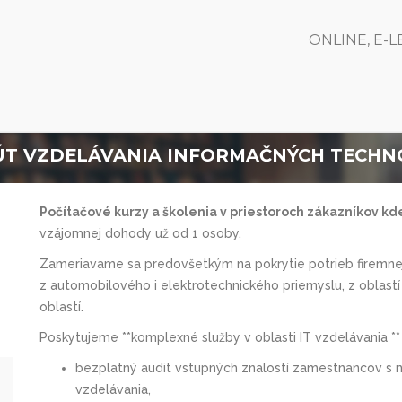
ONLINE, E-
ITÚT VZDELÁVANIA INFORMAČNÝCH TECHNOL
Počítačové kurzy a školenia v priestoroch zákazníkov k
vzájomnej dohody už od 1 osoby.
Zameriavame sa predovšetkým na pokrytie potrieb firemnej 
z automobilového i elektrotechnic­kého priemyslu, z oblastí 
oblastí.
Poskytujeme **komplexné služby v oblasti IT vzdelávania ** 
bezplatný audit vstupných znalostí zamestnancov s 
vzdelávania,