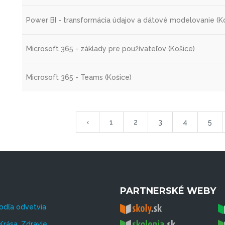
Power BI - transformácia údajov a dátové modelovanie (K
Microsoft 365 - základy pre používateľov (Košice)
Microsoft 365 - Teams (Košice)
‹
1
2
3
4
5
PARTNERSKÉ WEBY
odľa odvetvia
Krása, Zdravie