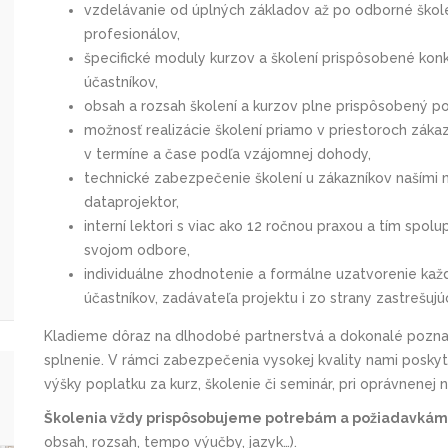
vzdelávanie od úplných základov až po odborné školen
profesionálov,
špecifické moduly kurzov a školení prispôsobené ko
účastníkov,
obsah a rozsah školení a kurzov plne prispôsobený p
možnosť realizácie školení priamo v priestoroch záka
v termíne a čase podľa vzájomnej dohody,
technické zabezpečenie školení u zákazníkov našími
dataprojektor,
interní lektori s viac ako 12 ročnou praxou a tím spo
svojom odbore,
individuálne zhodnotenie a formálne uzatvorenie kaž
účastníkov, zadávateľa projektu i zo strany zastrešujú
Kladieme dôraz na dlhodobé partnerstvá a dokonalé poznani
splnenie. V rámci zabezpečenia vysokej kvality nami posky
výšky poplatku za kurz, školenie či seminár, pri oprávnenej 
Školenia vždy prispôsobujeme potrebám a požiadavkám 
obsah, rozsah, tempo výučby, jazyk…).