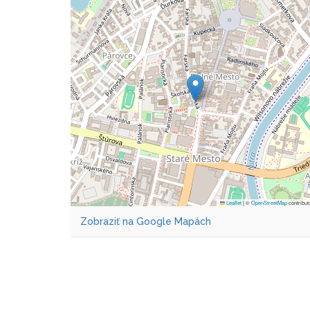
Leaflet
|
©
OpenStreetMap
contribut
Zobraziť na Google Mapách