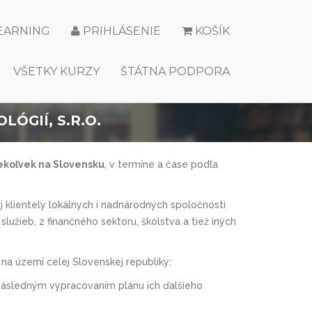
LEARNING
PRIHLÁSENIE
KOŠÍK
VŠETKY KURZY
ŠTÁTNA PODPORA
ÓGIÍ, S.R.O.
dekoľvek na Slovensku
, v termíne a čase podľa
klientely lokálnych i nadnárodných spoločností
služieb, z finančného sektoru, školstva a tiež iných
na území celej Slovenskej republiky:
následným vypracovaním plánu ich ďalšieho