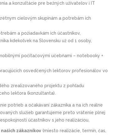
ia a konzultácie pre bežných užívateľov i IT
nkrétnym cieľovým skupinám a potrebám ich
otrebám a požiadavkám ich účastníkov,
zníka kdekoľvek na Slovensku už od 1 osoby,
 mobilnými počítačovými učebňami – notebooky +
lupracujúcich osvedčených lektorov profesionálov vo
dého zrealizovaného projektu z pohľadu
ceho lektora (konzultanta).
e potrieb a očakávaní zákazníka a na ich reálne
tovaných služieb garantujeme preto vrátenie plnej
nespokojnosti účastníkov s jeho realizáciou.
našich zákazníkov
(miesto realizácie, termín, čas,