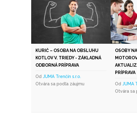
KURIČ – OSOBA NA OBSLUHU
OSOBY N
KOTLOV V. TRIEDY - ZÁKLADNÁ
MOTOROVÝ
ODBORNÁ PRÍPRAVA
AKTUALI
PRÍPRAVA
Od
JUMA Trenčín s.r.o.
Otvára sa podľa záujmu
Od
JUMA Tr
Otvára sa