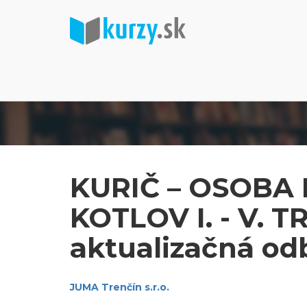
KURIČ – OSOBA
KOTLOV I. - V. T
aktualizačná od
JUMA Trenčín s.r.o.