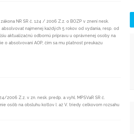
 zákona NR SR č. 124 / 2006 Z.z. o BOZP v znení nesk.
ný absolvovať najmenej každých 5 rokov od vydania, resp. od
lšiu aktualizačnú odbornú prípravu u oprávnenej osoby na
ie o absolvovaní AOP, čím sa mu platnosť preukazu
4/2006 Z.z. v zn. nesk. predp. a vyhl. MPSVaR SR č.
ie osôb na obsluhu kotlov I. až V. triedy celkovom rozsahu