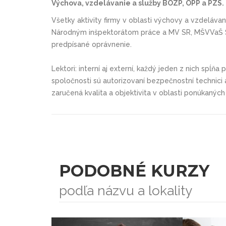
Výchova, vzdelávanie a služby BOZP, OPP a PZS.
Všetky aktivity firmy v oblasti výchovy a vzdeláva
Národným inšpektorátom práce a MV SR, MŠVVaŠ SR
predpísané oprávnenie.
Lektori: interní aj externí, každý jeden z nich spĺňa
spoločnosti sú autorizovaní bezpečnostní technici a 
zaručená kvalita a objektivita v oblasti ponúkaných 
PODOBNÉ KURZY
podľa názvu a lokality