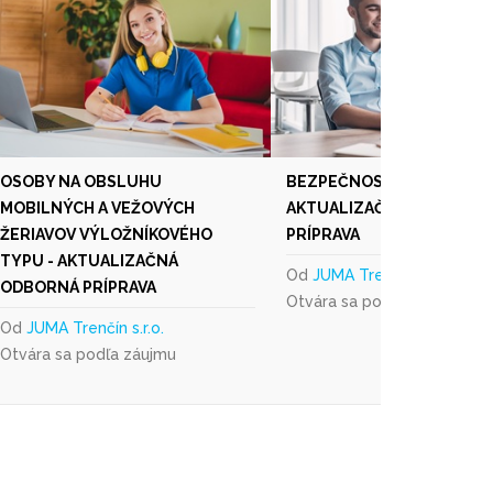
OSOBY NA OBSLUHU
BEZPEČNOSTNÝ TECHNIK 
MOBILNÝCH A VEŽOVÝCH
AKTUALIZAČNÁ ODBORNÁ
ŽERIAVOV VÝLOŽNÍKOVÉHO
PRÍPRAVA
TYPU - AKTUALIZAČNÁ
Od
JUMA Trenčín s.r.o.
ODBORNÁ PRÍPRAVA
Otvára sa podľa záujmu
Od
JUMA Trenčín s.r.o.
Otvára sa podľa záujmu