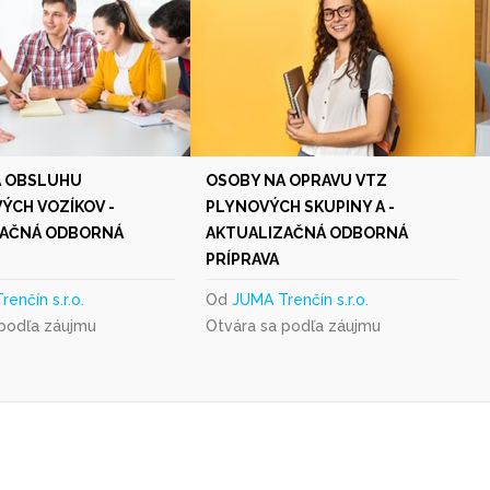
A OBSLUHU
OSOBY NA OPRAVU VTZ
CH VOZÍKOV -
PLYNOVÝCH SKUPINY A -
ZAČNÁ ODBORNÁ
AKTUALIZAČNÁ ODBORNÁ
PRÍPRAVA
enčín s.r.o.
Od
JUMA Trenčín s.r.o.
 podľa záujmu
Otvára sa podľa záujmu