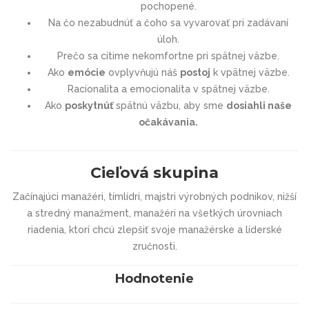
pochopené.
Na čo nezabudnúť a čoho sa vyvarovať pri zadávaní
úloh.
Prečo sa cítime nekomfortne pri spätnej väzbe.
Ako
emócie
ovplyvňujú náš
postoj
k vpätnej väzbe.
Racionalita a emocionalita v spätnej väzbe.
Ako
poskytnúť
spätnú väzbu, aby sme
dosiahli naše
očakávania.
Cieľová skupina
Začínajúci manažéri, tímlídri, majstri výrobných podnikov, nižší
a stredný manažment, manažéri na všetkých úrovniach
riadenia, ktorí chcú zlepšiť svoje manažérske a líderské
zručnosti.
Hodnotenie