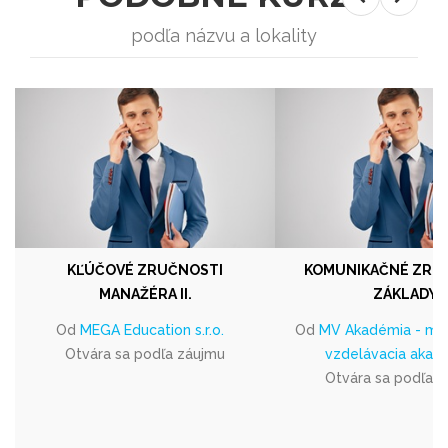
podľa názvu a lokality
KĽÚČOVÉ ZRUČNOSTI
KOMUNIKAČNÉ ZRUČ
MANAŽÉRA II.
ZÁKLADY
Od
MEGA Education s.r.o.
Od
MV Akadémia - ma
Otvára sa podľa záujmu
vzdelávacia akad
Otvára sa podľa 