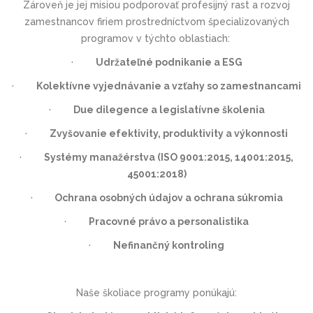
Zároveň je jej misiou podporovať profesijný rast a rozvoj
zamestnancov firiem prostredníctvom špecializovaných
programov v týchto oblastiach:
·
Udržateľné podnikanie a ESG
·
Kolektívne vyjednávanie a vzťahy so zamestnancami
·
Due dilegence a legislatívne školenia
·
Zvyšovanie efektivity, produktivity a výkonnosti
·
Systémy manažérstva (ISO 9001:2015, 14001:2015,
45001:2018)
·
Ochrana osobných údajov a ochrana súkromia
·
Pracovné právo a personalistika
·
Nefinančný kontroling
Naše školiace programy ponúkajú: