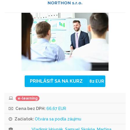
NORTHON s.r.o.
PRIHLÁSIŤ SA NA KURZ
82 EUR
e-learning
Cena bez DPH:
66,67 EUR
Začiatok:
Otvára sa podľa záujmu
Vladimír Hrivnák, Samuel Skokňa, Martina