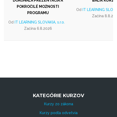
DOKONALÁ PREZENTÁCIA A
BALÍK KURZ
POKROČILÉ MOŽNOSTI
Od
IT LEARNING SLOVAKI
PROGRAMU
Začína 8.8.20
Od
IT LEARNING SLOVAKIA, s.r.o.
Začína 6.8.2026
KATEGÓRIE KURZOV
Kurzy zo zákona
Kurzy podľa odvetvia