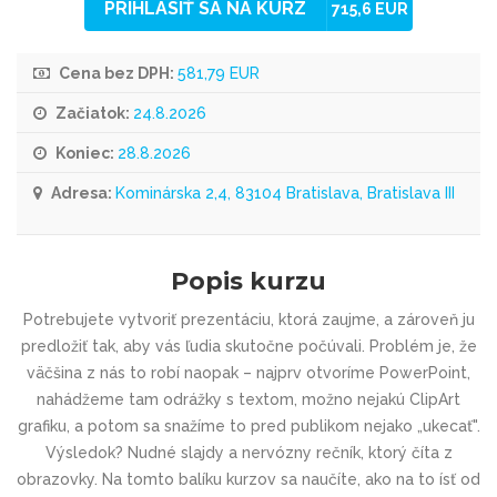
PRIHLÁSIŤ SA NA KURZ
715,6 EUR
Cena bez DPH:
581,79 EUR
Začiatok:
24.8.2026
Koniec:
28.8.2026
Adresa:
Kominárska 2,4, 83104 Bratislava, Bratislava III
Popis kurzu
Potrebujete vytvoriť prezentáciu, ktorá zaujme, a zároveň ju
predložiť tak, aby vás ľudia skutočne počúvali. Problém je, že
väčšina z nás to robí naopak – najprv otvoríme PowerPoint,
nahádžeme tam odrážky s textom, možno nejakú ClipArt
grafiku, a potom sa snažíme to pred publikom nejako „ukecať".
Výsledok? Nudné slajdy a nervózny rečník, ktorý číta z
obrazovky. Na tomto balíku kurzov sa naučíte, ako na to ísť od