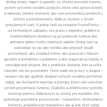
druhej strany: najprv si ujasníte, čo chcete povedať a komu,
potom vytvoríte vizuálnu podporu, ktorá vašu správu posilní,
a nakoniec získate zručnosti, ako celú prezentáciu predložiť s
istotou a prirodzenosťou. Balík je zložený z dvoch
prepojených častí. V jedna časti sa venujete PowerPointu –
od technických základov cez prácu s objektmi, grafikmi a
multimediálnym obsahom až po pokročilé funkcie ako
animácie alebo tvorbu vlastných šablón. Druhá časť sa
sústreďuje na vás ako rečníka: ako pripraviť obsah
prezentácie, ako zvládnuť trému, ako pracovať s hlasom,
gestami a kontaktom s publikom, a ako reagovať na otázky či
neočakávané situácie. Ide o praktické školenie, kde sa učíte
robením, nie len pozeraním. Tento balík nie je kurz o dizajne –
nenaučí vás ako grafický dizajnér vytvoriť vizuálne perfektné
slajdy, ale dostanete nástroje a princípy, ktoré vám umožnia
vyrobiť prezentáciu funkčnú, čitateľnú a efektnú bez potreby
externej pomoci. Balík kurzov je určený pre každého, kto
potrebuje pravidelne prezentovať – manažérov, obchodníkov,
trénerov, projektových manažérov, ale aj ľudí, ktorí zatiaľ