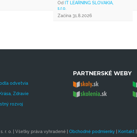
Od
IT LEARNING SLOVAKIA,
s.r.o.
Začína 31.8.2026
PARTNERSKÉ WEBY
odľa odvetvia
Krása, Zdravie
tný rozvoj
. r. o. | Všetky práva vyhradené |
Obchodné podmienky
|
Kontakt