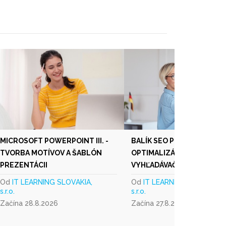
MICROSOFT POWERPOINT III. -
BALÍK SEO PROFESIONÁL -
TVORBA MOTÍVOV A ŠABLÓN
OPTIMALIZÁCIA PRE
PREZENTÁCII
VYHĽADÁVAČE
Od
IT LEARNING SLOVAKIA,
Od
IT LEARNING SLOVAKIA,
s.r.o.
s.r.o.
Začína 28.8.2026
Začína 27.8.2026