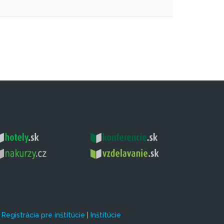
|
Registrácia pre inštitúcie
|
Inštitúcie