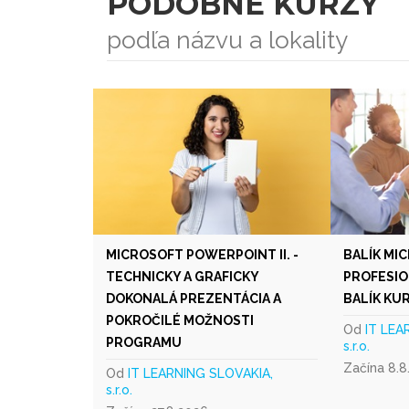
PODOBNÉ KURZY
podľa názvu a lokality
MICROSOFT POWERPOINT II. -
BALÍK MI
TECHNICKY A GRAFICKY
PROFESIO
DOKONALÁ PREZENTÁCIA A
BALÍK KU
POKROČILÉ MOŽNOSTI
Od
IT LEA
PROGRAMU
s.r.o.
Začína 8.8
Od
IT LEARNING SLOVAKIA,
s.r.o.