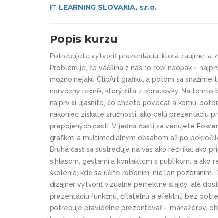
IT LEARNING SLOVAKIA, s.r.o.
Popis kurzu
Potrebujete vytvoriť prezentáciu, ktorá zaujme, a z
Problém je, že väčšina z nás to robí naopak – naj
možno nejakú ClipArt grafiku, a potom sa snažíme 
nervózny rečník, ktorý číta z obrazovky. Na tomto ba
najprv si ujasníte, čo chcete povedať a komu, potom
nakoniec získate zručnosti, ako celú prezentáciu pr
prepojených častí. V jedna časti sa venujete Powe
grafikmi a multimediálnym obsahom až po pokročilé
Druhá časť sa sústreďuje na vás ako rečníka: ako pr
s hlasom, gestami a kontaktom s publikom, a ako re
školenie, kde sa učíte robením, nie len pozeraním. T
dizajnér vytvoriť vizuálne perfektné slajdy, ale do
prezentáciu funkčnú, čitateľnú a efektnú bez potre
potrebuje pravidelne prezentovať – manažérov, obc