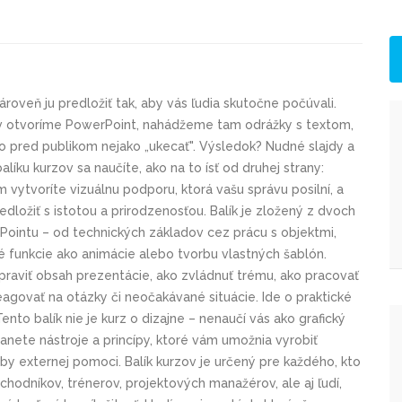
ároveň ju predložiť tak, aby vás ľudia skutočne počúvali.
prv otvoríme PowerPoint, nahádžeme tam odrážky s textom,
to pred publikom nejako „ukecať". Výsledok? Nudné slajdy a
líku kurzov sa naučíte, ako na to ísť od druhej strany:
 vytvoríte vizuálnu podporu, ktorá vašu správu posilní, a
edložiť s istotou a prirodzenosťou. Balík je zložený z dvoch
rPointu – od technických základov cez prácu s objektmi,
 funkcie ako animácie alebo tvorbu vlastných šablón.
ipraviť obsah prezentácie, ako zvládnuť trému, ako pracovať
agovať na otázky či neočakávané situácie. Ide o praktické
ento balík nie je kurz o dizajne – nenaučí vás ako grafický
stanete nástroje a princípy, ktoré vám umožnia vyrobiť
by externej pomoci. Balík kurzov je určený pre každého, kto
hodníkov, trénerov, projektových manažérov, ale aj ľudí,