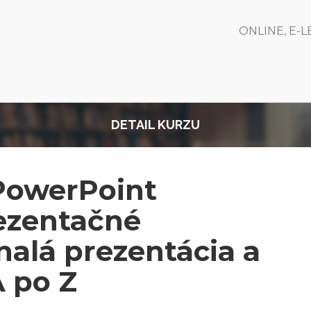
ONLINE, E-
DETAIL KURZU
 PowerPoint
rezentačné
nalá prezentácia a
A po Z