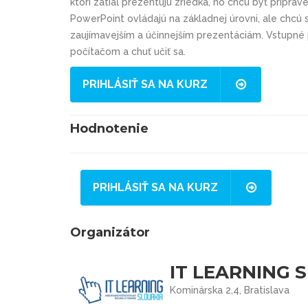
ktorí zatiaľ prezentujú zriedka, no chcú byť pripraven
PowerPoint ovládajú na základnej úrovni, ale chcú
zaujímavejším a účinnejším prezentáciám. Vstupné 
počítačom a chuť učiť sa.
PRIHLÁSIŤ SA NA KURZ
Hodnotenie
PRIHLÁSIŤ SA NA KURZ
Organizátor
IT LEARNING S
Kominárska 2,4, Bratislava