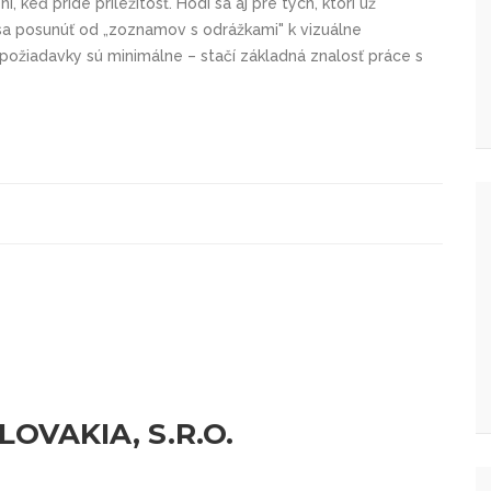
í, keď príde príležitosť. Hodí sa aj pre tých, ktorí už
 sa posunúť od „zoznamov s odrážkami" k vizuálne
požiadavky sú minimálne – stačí základná znalosť práce s
LOVAKIA, S.R.O.