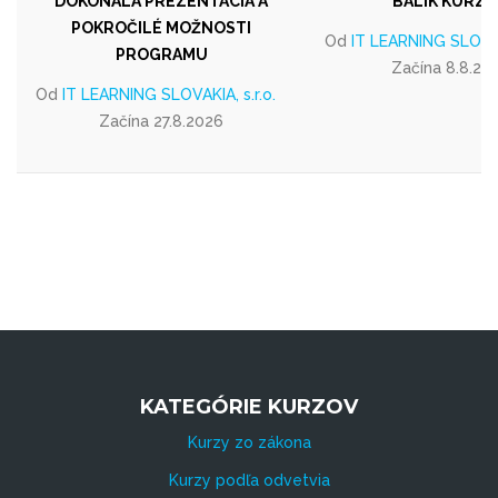
DOKONALÁ PREZENTÁCIA A
BALÍK KURZ
POKROČILÉ MOŽNOSTI
Od
IT LEARNING SLOVAKI
PROGRAMU
Začína 8.8.20
Od
IT LEARNING SLOVAKIA, s.r.o.
Začína 27.8.2026
KATEGÓRIE KURZOV
Kurzy zo zákona
Kurzy podľa odvetvia