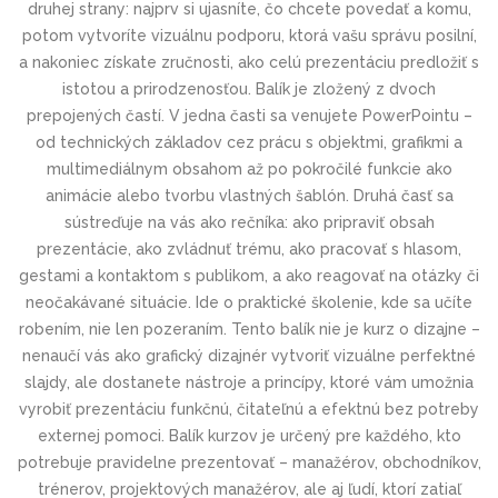
druhej strany: najprv si ujasníte, čo chcete povedať a komu,
potom vytvoríte vizuálnu podporu, ktorá vašu správu posilní,
a nakoniec získate zručnosti, ako celú prezentáciu predložiť s
istotou a prirodzenosťou. Balík je zložený z dvoch
prepojených častí. V jedna časti sa venujete PowerPointu –
od technických základov cez prácu s objektmi, grafikmi a
multimediálnym obsahom až po pokročilé funkcie ako
animácie alebo tvorbu vlastných šablón. Druhá časť sa
sústreďuje na vás ako rečníka: ako pripraviť obsah
prezentácie, ako zvládnuť trému, ako pracovať s hlasom,
gestami a kontaktom s publikom, a ako reagovať na otázky či
neočakávané situácie. Ide o praktické školenie, kde sa učíte
robením, nie len pozeraním. Tento balík nie je kurz o dizajne –
nenaučí vás ako grafický dizajnér vytvoriť vizuálne perfektné
slajdy, ale dostanete nástroje a princípy, ktoré vám umožnia
vyrobiť prezentáciu funkčnú, čitateľnú a efektnú bez potreby
externej pomoci. Balík kurzov je určený pre každého, kto
potrebuje pravidelne prezentovať – manažérov, obchodníkov,
trénerov, projektových manažérov, ale aj ľudí, ktorí zatiaľ