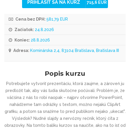
PRIHLÁSIŤ SA NA KURZ
715,6 EUR
Cena bez DPH:
581,79 EUR
Začiatok:
24.8.2026
Koniec:
28.8.2026
Adresa:
Kominárska 2,4, 83104 Bratislava, Bratislava III
Popis kurzu
Potrebujete vytvoriť prezentáciu, ktorá zaujme, a zároveň ju
predložiť tak, aby vás ľudia skutočne počúvali. Problém je, že
väčšina z nás to robí naopak – najprv otvoríme PowerPoint,
nahádžeme tam odrážky s textom, možno nejakú ClipArt
grafiku, a potom sa snažíme to pred publikom nejako „ukecať".
Výsledok? Nudné slajdy a nervózny rečník, ktorý číta z
obrazovky. Na tomto balíku kurzov sa naučíte, ako na to ísť od