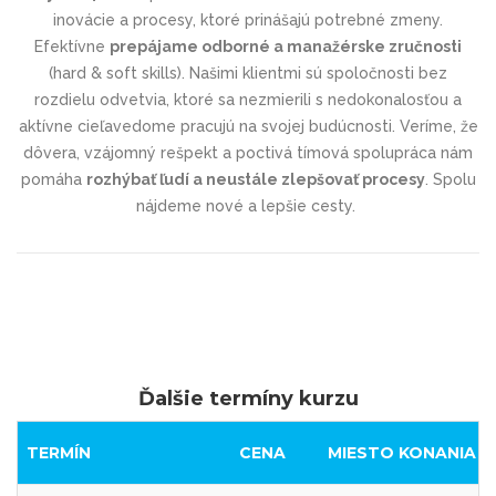
inovácie a procesy, ktoré prinášajú potrebné zmeny.
Efektívne
prepájame odborné a manažérske zručnosti
(hard & soft skills). Našimi klientmi sú spoločnosti bez
rozdielu odvetvia, ktoré sa nezmierili s nedokonalosťou a
aktívne cieľavedome pracujú na svojej budúcnosti. Veríme, že
dôvera, vzájomný rešpekt a poctivá tímová spolupráca nám
pomáha
rozhýbať ľudí a neustále zlepšovať procesy
. Spolu
nájdeme nové a lepšie cesty.
Ďalšie termíny kurzu
TERMÍN
CENA
MIESTO KONANIA