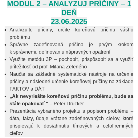
MODUL 2 – ANALYZUJ PRÍČINY – 1
DEŇ
23.06.2025
Analyzujte príčiny, určite koreňovú príčinu vášho
problému
Správne zadefinovaná príčina je prvým krokom
k správnemu definovaniu nápravných opatrení
Využite metódu 3P – pochopiť, prispôsobiť sa a využiť
príležitosť od prof. Milana Zeleného
Naučte sa základné systematické nástroje na určenie
príčiny a následné určenie koreňovej príčiny na základe
FAKTOV a DÁT
„Ak nevyriešite koreňovú príčinu problému, bude sa
stále opakovať.“
– Peter Drucker
Prezentácia vybraného projektu s popisom problému –
dáta, fakty, údaje vrátane zadefinovaných cieľov, ktoré
prispievajú k dosiahnutiu tímových a celofiremných
cieľov