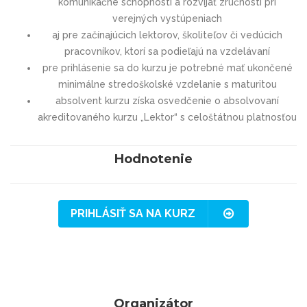
komunikačné schopnosti a rozvíjať zručnosti pri
verejných vystúpeniach
aj pre začínajúcich lektorov, školiteľov či vedúcich
pracovníkov, ktorí sa podieľajú na vzdelávaní
pre prihlásenie sa do kurzu je potrebné mať ukončené
minimálne stredoškolské vzdelanie s maturitou
absolvent kurzu získa osvedčenie o absolvovaní
akreditovaného kurzu „Lektor“ s celoštátnou platnosťou
Hodnotenie
PRIHLÁSIŤ SA NA KURZ
Organizátor