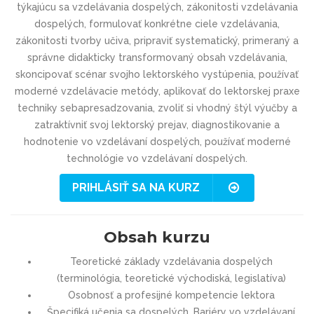
týkajúcu sa vzdelávania dospelých, zákonitosti vzdelávania
dospelých, formulovať konkrétne ciele vzdelávania,
zákonitosti tvorby učiva, pripraviť systematický, primeraný a
správne didakticky transformovaný obsah vzdelávania,
skoncipovať scénar svojho lektorského vystúpenia, používať
moderné vzdelávacie metódy, aplikovať do lektorskej praxe
techniky sebapresadzovania, zvoliť si vhodný štýl výučby a
zatraktívniť svoj lektorský prejav, diagnostikovanie a
hodnotenie vo vzdelávaní dospelých, používať moderné
technológie vo vzdelávaní dospelých.
PRIHLÁSIŤ SA NA KURZ
Obsah kurzu
Teoretické základy vzdelávania dospelých
(terminológia, teoretické východiská, legislatíva)
Osobnosť a profesijné kompetencie lektora
Špecifiká učenia sa dospelých. Bariéry vo vzdelávaní