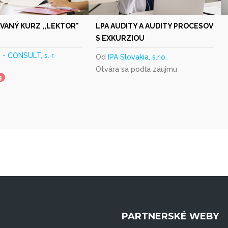
VANÝ KURZ ,,LEKTOR"
LPA AUDITY A AUDITY PROCESOV
S EXKURZIOU
- CONSULT, s. r.
Od
IPA Slovakia, s.r.o.
Otvára sa podľa záujmu
g
PARTNERSKÉ WEBY