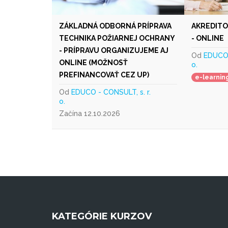
ZÁKLADNÁ ODBORNÁ PRÍPRAVA
AKREDITO
TECHNIKA POŽIARNEJ OCHRANY
- ONLINE
- PRÍPRAVU ORGANIZUJEME AJ
Od
EDUCO 
ONLINE (MOŽNOSŤ
o.
PREFINANCOVAŤ CEZ UP)
e-learnin
Od
EDUCO - CONSULT, s. r.
o.
Začína 12.10.2026
KATEGÓRIE KURZOV