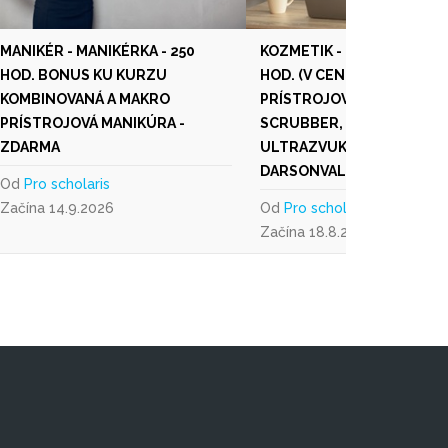
MANIKÉR - MANIKÉRKA - 250
KOZMETIK - KOZMETIČKA -
HOD. BONUS KU KURZU
HOD. (V CENE KURZU
KOMBINOVANÁ A MAKRO
PRÍSTROJOVÉ OŠETRENIA
PRÍSTROJOVÁ MANIKÚRA -
SCRUBBER, OŠETRENIE
ZDARMA
ULTRAZVUKOM, OŠETREN
DARSONVALIZÁCIA)
Od
Pro scholaris
Začína 14.9.2026
Od
Pro scholaris
Začína 18.8.2026