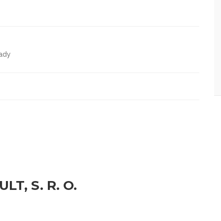
lady
T, S. R. O.