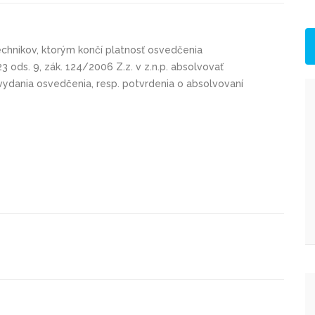
chnikov, ktorým končí platnosť osvedčenia
 ods. 9, zák. 124/2006 Z.z. v z.n.p. absolvovať
vydania osvedčenia, resp. potvrdenia o absolvovaní