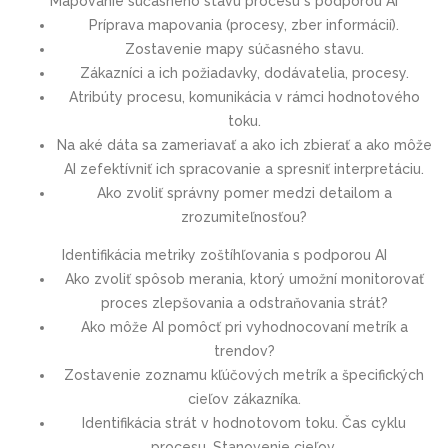
Mapovanie súčasného stavu procesu s podporou AI
Príprava mapovania (procesy, zber informácií).
Zostavenie mapy súčasného stavu.
Zákazníci a ich požiadavky, dodávatelia, procesy.
Atribúty procesu, komunikácia v rámci hodnotového
toku.
Na aké dáta sa zameriavať a ako ich zbierať a ako môže
AI zefektívniť ich spracovanie a spresniť interpretáciu.
Ako zvoliť správny pomer medzi detailom a
zrozumiteľnosťou?
Identifikácia metriky zoštíhľovania s podporou AI
Ako zvoliť spôsob merania, ktorý umožní monitorovať
proces zlepšovania a odstraňovania strát?
Ako môže AI pomôcť pri vyhodnocovaní metrík a
trendov?
Zostavenie zoznamu kľúčových metrík a špecifických
cieľov zákazníka.
Identifikácia strát v hodnotovom toku. Čas cyklu
procesu. Stanovenie cieľov.