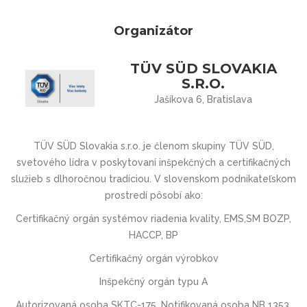
Organizátor
TÜV SÜD SLOVAKIA
S.R.O.
Jašíkova 6, Bratislava
TÜV SÜD Slovakia s.r.o. je členom skupiny TÜV SÜD,
svetového lídra v poskytovaní inšpekčných a certifikačných
služieb s dlhoročnou tradíciou. V slovenskom podnikateľskom
prostredí pôsobí ako:
Certifikačný orgán systémov riadenia kvality, EMS,SM BOZP,
HACCP, BP
Certifikačný orgán výrobkov
Inšpekčný orgán typu A
Autorizovaná osoba SKTC-175, Notifikovaná osoba NB 1353,