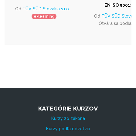
EN ISO 9001:2
Od
TÜV SÜD Slovakia s.r.o.
Od
TÜV SÜD Slovakia
e-learning
Otvára sa podľa 
KATEGÓRIE KURZOV
Kurzy zo zákona
Kurzy podľa odvetvia