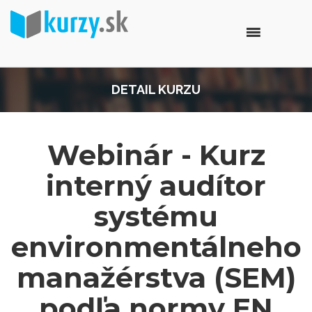
DETAIL KURZU
Webinár - Kurz
interný audítor
systému
environmentálneho
manažérstva (SEM)
podľa normy EN